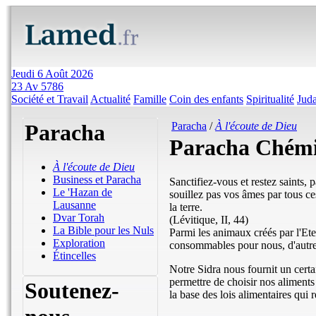
Jeudi 6 Août 2026
23 Av 5786
Société et Travail
Actualité
Famille
Coin des enfants
Spiritualité
Jud
Paracha
Paracha
/
À l'écoute de Dieu
Paracha Chémi
À l'écoute de Dieu
Business et Paracha
Sanctifiez-vous et restez saints, p
Le 'Hazan de
souillez pas vos âmes par tous ce
Lausanne
la terre.
Dvar Torah
(Lévitique, II, 44)
La Bible pour les Nuls
Parmi les animaux créés par l'Ete
Exploration
consommables pour nous, d'autre
Étincelles
Notre Sidra nous fournit un cert
permettre de choisir nos aliment
Soutenez-
la base des lois alimentaires qui 