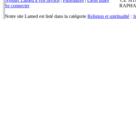
Ajouter Lamed à vos favoris
|
Partenaires
|
Liens utiles
CE SI
Se connecter
RAPHA
Notre site Lamed est listé dans la catégorie
Religion et spiritualité
:
J