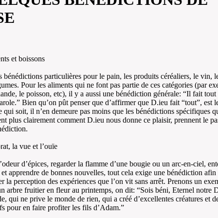
SE
nts et boissons
s bénédictions particulières pour le pain, les produits céréaliers, le vin, le
égumes. Pour les aliments qui ne font pas partie de ces catégories (par ex
viande, le poisson, etc), il y a aussi une bénédiction générale: “Il fait tout
arole.” Bien qu’on pût penser que d’affirmer que D.ieu fait “tout”, est l
e qui soit, il n’en demeure pas moins que les bénédictions spécifiques q
ent plus clairement comment D.ieu nous donne ce plaisir, prennent le pa
nédiction.
at, la vue et l’ouïe
odeur d’épices, regarder la flamme d’une bougie ou un arc-en-ciel, ent
 et apprendre de bonnes nouvelles, tout cela exige une bénédiction afin
er la perception des expériences que l’on vit sans arrêt. Prenons un exe
n arbre fruitier en fleur au printemps, on dit: “Sois béni, Eternel notre D
, qui ne prive le monde de rien, qui a créé d’excellentes créatures et d
fs pour en faire profiter les fils d’Adam.”