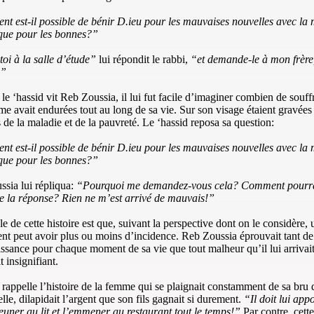
 est-il possible de bénir D.ieu pour les mauvaises nouvelles avec la
que pour les bonnes?”
oi à la salle d’étude”
lui répondit le rabbi,
“et demande-le à mon frère, 
.”
le ‘hassid vit Reb Zoussia, il lui fut facile d’imaginer combien de souff
e avait endurées tout au long de sa vie. Sur son visage étaient gravées 
 de la maladie et de la pauvreté. Le ‘hassid reposa sa question:
 est-il possible de bénir D.ieu pour les mauvaises nouvelles avec la
que pour les bonnes?”
sia lui répliqua:
“Pourquoi me demandez-vous cela? Comment pourra
e la réponse? Rien ne m’est arrivé de mauvais!”
e de cette histoire est que, suivant la perspective dont on le considère, 
t peut avoir plus ou moins d’incidence. Reb Zoussia éprouvait tant de
ssance pour chaque moment de sa vie que tout malheur qu’il lui arrivait
t insignifiant.
rappelle l’histoire de la femme qui se plaignait constamment de sa bru 
elle, dilapidait l’argent que son fils gagnait si durement.
“Il doit lui appo
jeuner au lit et l’emmener au restaurant tout le temps!”
Par contre, cet