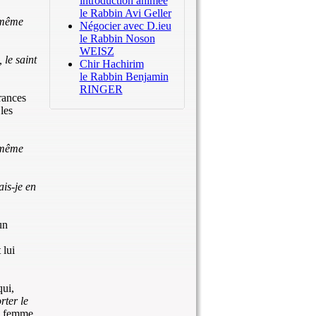
introduction animée
le Rabbin Avi Geller
 même
Négocier avec D.ieu
le Rabbin Noson
WEISZ
le saint
Chir Hachirim
le Rabbin Benjamin
RINGER
rances
les
 même
is-je en
un
 lui
qui,
rter le
te femme