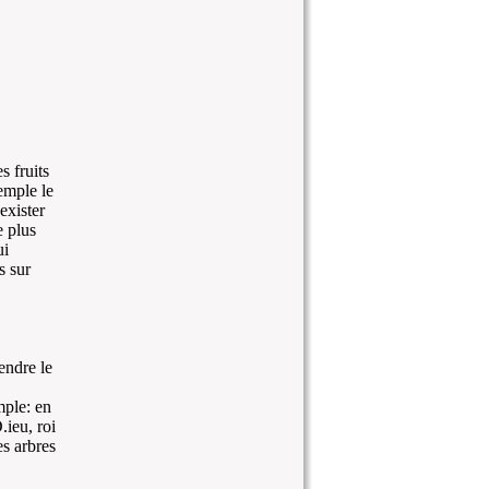
s fruits
emple le
 exister
e plus
ui
s sur
endre le
mple: en
.ieu, roi
es arbres