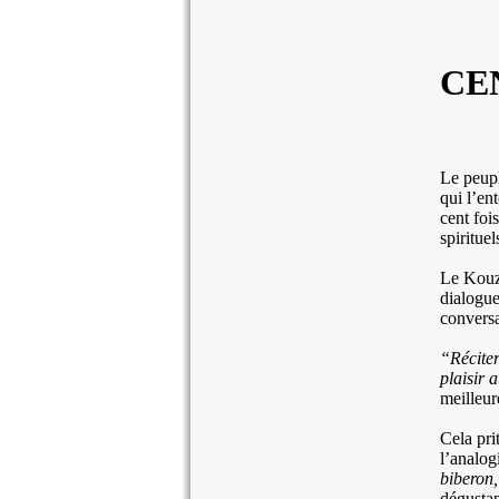
CE
Le peupl
qui l’ent
cent foi
spirituel
Le Kouza
dialogue
conversa
“Réciter
plaisir a
meilleur
Cela pri
l’analog
biberon,
dégustan