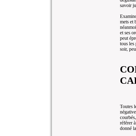
savoir j
Examinon
mets et 
néanmoin
et ses o
peut épr
tous les
soir, pe
CO
CA
Toutes l
négative
courbés,
référer 
donné la