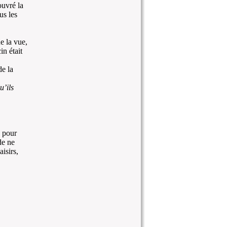
ouvré la
us les
e la vue,
in était
de la
u’ils
e pour
de ne
aisirs,