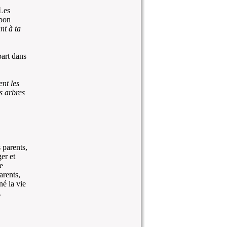
 Les
bon
t à ta
part dans
nt les
s arbres
parents,
er et
e
arents,
é la vie
.