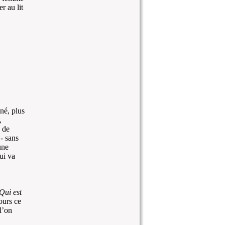
r au lit
né, plus
,
e de
 - sans
une
i va
Qui est
ours ce
l’on
!