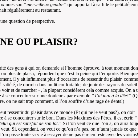
aux nues son
“merveilleux gendre”
qui apportait à sa fille le petit-déjeune
nait régulièrement au restaurant.
 une question de perspective.
INE OU PLAISIR?
ité des gens à qui on demande si l’homme éprouve, à tout moment don
 ou plus de plaisir, répondent que c’est la peine qui l’emporte. Bien que
ement, il y ait infiniment plus d’occasions de ressentir du plaisir, comm
 satiété, de dormir dans un lit confortable, de jouir des rayons du soleil
e voir et de marcher - , la plupart considèrent cela comme acquis. On a 
 à se concentrer sur une douleur - par exemple
“J’ai mal à la tête!”
(Qu
tre, on ne sait trop comment, si l’on souffre d’une rage de dents!)
veut ressentir du plaisir dans ce monde (Et qui ne le veut pas?), on doit
e à se concentrer sur le bon. Dans les Maximes des Pères, il est écrit:
“
lui qui est satisfait de son lot.”
Si l’on veut ce que l’on a, on aura touj
 veut. Si, cependant, on veut ce qu’on n’a pas, on n’aura jamais ce que 
 l’on passe toute sa vie à essayer de ne pas être en reste avec les voisins