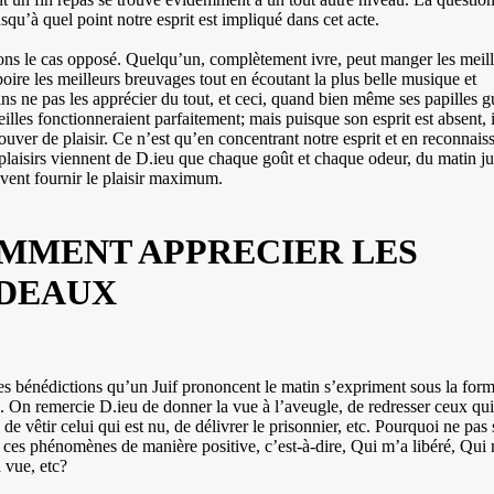
usqu’à quel point notre esprit est impliqué dans cet acte.
s le cas opposé. Quelqu’un, complètement ivre, peut manger les meill
boire les meilleurs breuvages tout en écoutant la plus belle musique et
s ne pas les apprécier du tout, et ceci, quand bien même ses papilles g
reilles fonctionneraient parfaitement; mais puisque son esprit est absent, i
ouver de plaisir. Ce n’est qu’en concentrant notre esprit et en reconnais
 plaisirs viennent de D.ieu que chaque goût et chaque odeur, du matin j
uvent fournir le plaisir maximum.
MMENT APPRECIER LES
DEAUX
es bénédictions qu’un Juif prononcent le matin s’expriment sous la for
. On remercie D.ieu de donner la vue à l’aveugle, de redresser ceux qui
 de vêtir celui qui est nu, de délivrer le prisonnier, etc. Pourquoi ne pas 
à ces phénomènes de manière positive, c’est-à-dire, Qui m’a libéré, Qui
 vue, etc?