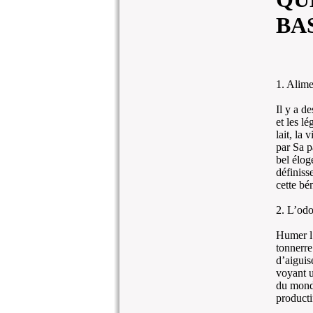
BA
1. Alime
Il y a de
et les l
lait, la 
par Sa p
bel élog
définiss
cette bé
2. L’odor
Humer l’
tonnerre
d’aiguis
voyant u
du monde
producti