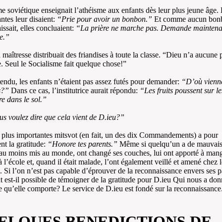
e soviétique enseignait l’athéisme aux enfants dès leur plus jeune âge.
ntes leur disaient:
“Prie pour avoir un bonbon.”
Et comme aucun bon
issait, elles concluaient:
“La prière ne marche pas. Demande maintenan
e.”
a maîtresse distribuait des friandises à toute la classe. “Dieu n’a aucune 
e. Seul le Socialisme fait quelque chose!”
endu, les enfants n’étaient pas assez futés pour demander:
“D’où vienne
s?”
Dans ce cas, l’institutrice aurait répondu:
“Les fruits poussent sur le
re dans le sol.”
s voulez dire que cela vient de D.ieu?”
plus importantes mitsvot (en fait, un des dix Commandements) a pour
t la gratitude:
“Honore tes parents.”
Même si quelqu’un a de mauvais 
t au moins mis au monde, ont changé ses couches, lui ont apporté à mang
 l’école et, quand il était malade, l’ont également veillé et amené chez l
 Si l’on n’est pas capable d’éprouver de la reconnaissance envers ses p
est-il possible de témoigner de la gratitude pour D.ieu Qui nous a donn
ce qu’elle comporte? Le service de D.ieu est fondé sur la reconnaissance
ELQUES BENEDICTIONS DE