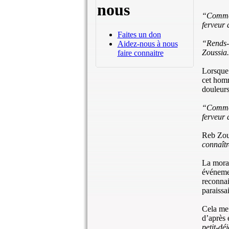
nous
“Comment
ferveur 
Faites un don
“Rends-t
Aidez-nous à nous
Zoussia
faire connaitre
Lorsque 
cet homm
douleurs
“Comment
ferveur 
Reb Zous
connaîtr
La moral
événemen
reconnai
paraissai
Cela me 
d’après 
petit-dé