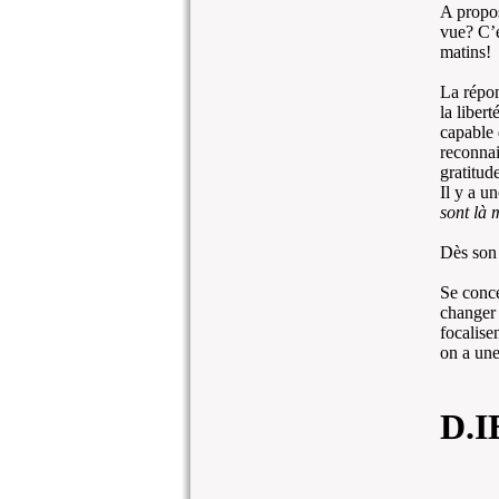
A propos
vue? C’e
matins!
La répon
la liber
capable 
reconnai
gratitud
Il y a u
sont là 
Dès son r
Se concen
changer 
focalisen
on a une
D.