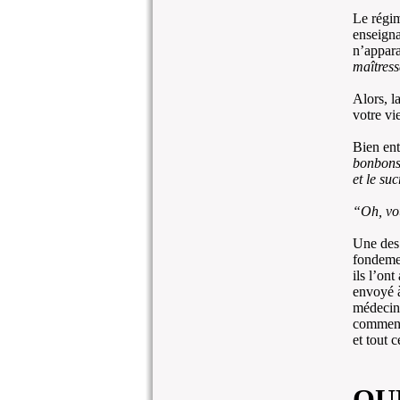
Le régim
enseigna
n’appara
maîtress
Alors, l
votre vi
Bien ent
bonbon
et le suc
“Oh, vou
Une des 
fondemen
ils l’on
envoyé à
médecin.
comment 
et tout 
QU