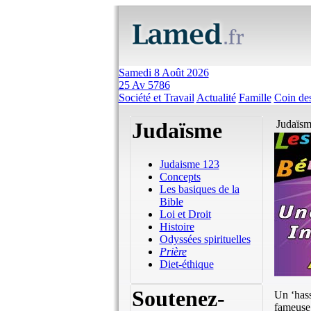
Samedi 8 Août 2026
25 Av 5786
Société et Travail
Actualité
Famille
Coin des
Judaïsme
Judaïsm
Judaisme 123
Concepts
Les basiques de la
Bible
Loi et Droit
Histoire
Odyssées spirituelles
Prière
Diet-éthique
Soutenez-
Un ‘hass
fameuse 