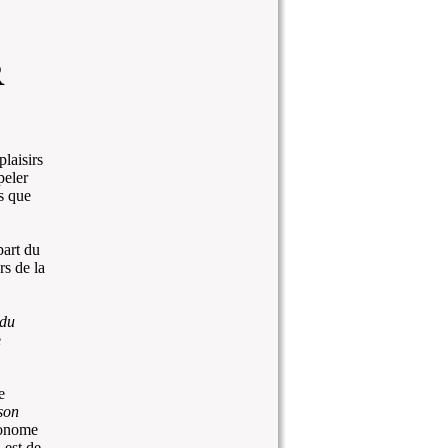
R
laisirs
peler
es que
part du
rs de la
 du
e
e
son
onome
 est de