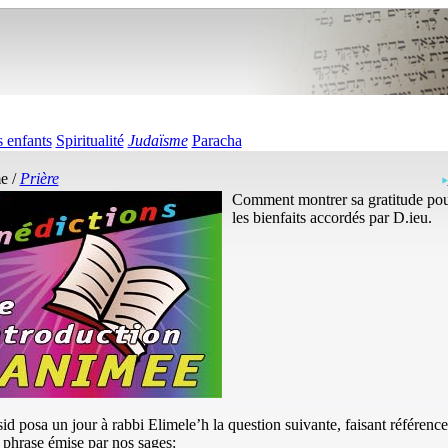
 enfants
Spiritualité
Judaïsme
Paracha
e /
Prière
Comment montrer sa gratitude pou
les bienfaits accordés par D.ieu.
id posa un jour à rabbi Elimele’h la question suivante, faisant référence
phrase émise par nos sages: