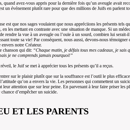
, quand avez-vous appris pour la dernière fois qu’un aveugle avait rec
st un événement plutôt rare pour que des millions de Juifs en parlent to
se est que nos sages voulaient que nous appréciions les présents tels qu
té, en les mettant en contraste avec une situation de manque. Si un médec
de rendre la vue à un aveugle ou l’ouïe à un sourd, combien lui serait-il
ssant toute sa vie! Par conséquent, nous aussi, devons-nous témoigner 
e envers notre Créateur.
ne chanson qui dit:
“Chaque matin, je défais tous mes cadeaux, je sais q
mais je ne comprends jamais pourquoi!”
éveil, le Juif se met à apprécier tous les présents qu’il a reçus.
trer sur le plaisir plutôt que sur la souffrance est l’outil le plus efficac
l’attitude qu’on a envers la vie. Les personnes qui commettent un suici
t leur attention que sur leur peine. En parvenant à leur faire priser les pl
 chance d’empêcher un suicide.
IEU ET LES PARENTS