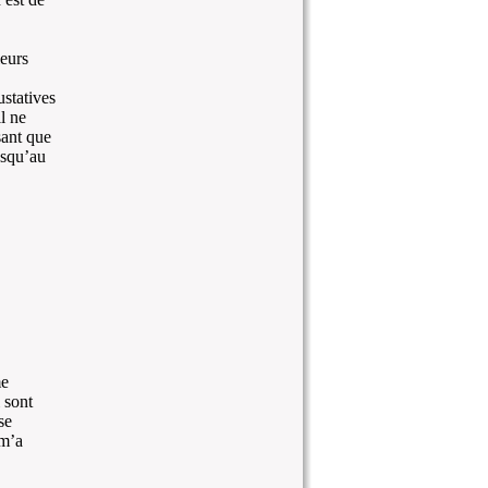
eurs
ustatives
l ne
sant que
usqu’au
me
 sont
se
 m’a