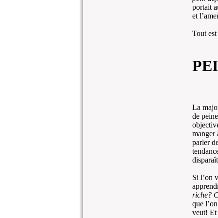
portait 
et l’ame
Tout est
PE
La major
de peine
objectiv
manger à
parler d
tendance
disparaî
Si l’on 
apprendr
riche? Ce
que l’on
veut! Et