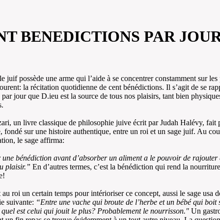
NT BENEDICTIONS PAR JOU
e juif possède une arme qui l’aide à se concentrer constamment sur les p
ourent: la récitation quotidienne de cent bénédictions. Il s’agit de se rap
s par jour que D.ieu est la source de tous nos plaisirs, tant bien physiqu
s.
ri, un livre classique de philosophie juive écrit par Judah Halévy, fait 
, fondé sur une histoire authentique, entre un roi et un sage juif. Au cou
tion, le sage affirma:
 une bénédiction avant d’absorber un aliment a le pouvoir de rajouter
u plaisir.”
En d’autres termes, c’est la bénédiction qui rend la nourritur
e!
t au roi un certain temps pour intérioriser ce concept, aussi le sage usa d
ie suivante:
“Entre une vache qui broute de l’herbe et un bébé qui boit 
 quel est celui qui jouit le plus? Probablement le nourrisson."
Un gastr
t un fin repas se trouve évidemment à un tout autre niveau. La question