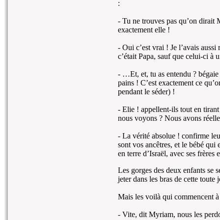
:
- Tu ne trouves pas qu’on dirait
exactement elle !
- Oui c’est vrai ! Je l’avais auss
c’était Papa, sauf que celui-ci à u
- …Et, et, tu as entendu ? bégaie
pains ! C’est exactement ce qu’on
pendant le séder) !
- Elie ! appellent-ils tout en tira
nous voyons ? Nous avons réelle
- La vérité absolue ! confirme le
sont vos ancêtres, et le bébé qui
en terre d’Israël, avec ses frères 
Les gorges des deux enfants se se
jeter dans les bras de cette toute j
Mais les voilà qui commencent à 
- Vite, dit Myriam, nous les perd