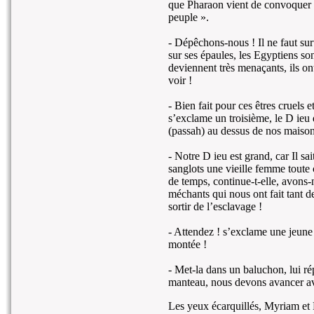
que Pharaon vient de convoquer M
peuple ».
- Dépêchons-nous ! Il ne faut sur
sur ses épaules, les Egyptiens son
deviennent très menaçants, ils on
voir !
- Bien fait pour ces êtres cruels
s’exclame un troisième, le D ieu 
(passah) au dessus de nos maisons
- Notre D ieu est grand, car Il sai
sanglots une vieille femme toute
de temps, continue-t-elle, avons-
méchants qui nous ont fait tant 
sortir de l’esclavage !
- Attendez ! s’exclame une jeune
montée !
- Met-la dans un baluchon, lui ré
manteau, nous devons avancer ave
Les yeux écarquillés, Myriam et 