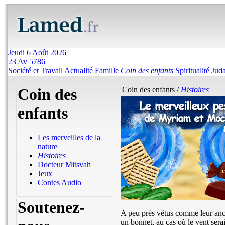
Jeudi 6 Août 2026
23 Av 5786
Société et Travail
Actualité
Famille
Coin des enfants
Spiritualité
Jud
Coin des
Coin des enfants /
Histoires
enfants
Les merveilles de la
nature
Histoires
Docteur Mitsvah
Jeux
Contes Audio
Soutenez-
A peu près vêtus comme leur ancêtr
un bonnet, au cas où le vent serai