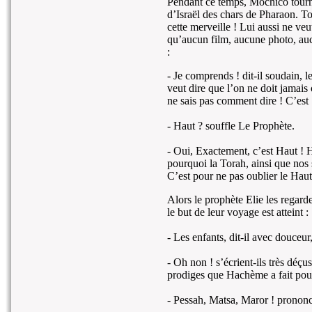
Pendant ce temps, Mochico tourne
d’Israël des chars de Pharaon. T
cette merveille ! Lui aussi ne veut
qu’aucun film, aucune photo, auc
:
- Je comprends ! dit-il soudain, 
veut dire que l’on ne doit jamais 
ne sais pas comment dire ! C’es
- Haut ? souffle Le Prophète.
- Oui, Exactement, c’est Haut !
pourquoi la Torah, ainsi que nos 
C’est pour ne pas oublier le Hau
Alors le prophète Elie les regarde
le but de leur voyage est atteint :
- Les enfants, dit-il avec douceur,
- Oh non ! s’écrient-ils très déç
prodiges que Hachème a fait pour
- Pessah, Matsa, Maror ! prononc