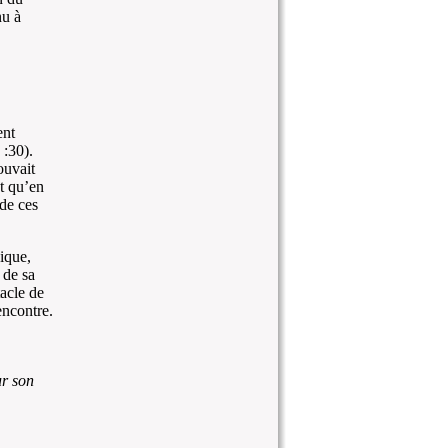
nu à
ent
 :30).
ouvait
st qu’en
 de ces
ique,
 de sa
acle de
encontre.
r son