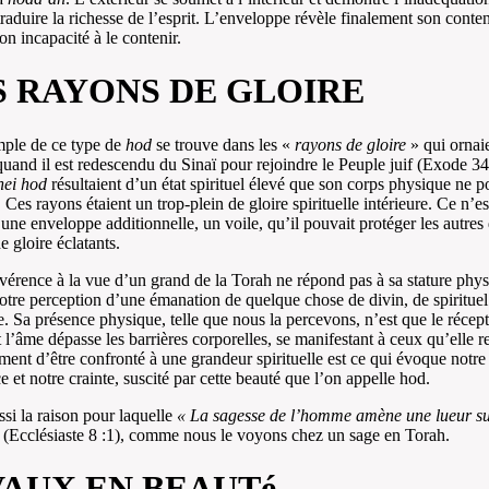
traduire la richesse de l’esprit. L’enveloppe révèle finalement son conte
on incapacité à le contenir.
S RAYONS DE GLOIRE
ple de ce type de
hod
se trouve dans les «
rayons de gloire
» qui ornai
and il est redescendu du Sinaï pour rejoindre le Peuple juif (Exode 34
nei hod
résultaient d’un état spirituel élevé que son corps physique ne p
. Ces rayons étaient un trop-plein de gloire spirituelle intérieure. Ce n’e
 une enveloppe additionnelle, un voile, qu’il pouvait protéger les autres
e gloire éclatants.
vérence à la vue d’un grand de la Torah ne répond pas à sa stature phys
otre perception d’une émanation de quelque chose de divin, de spirituel
. Sa présence physique, telle que nous la percevons, n’est que le récept
t l’âme dépasse les barrières corporelles, se manifestant à ceux qu’elle r
ment d’être confronté à une grandeur spirituelle est ce qui évoque notre
e et notre crainte, suscité par cette beauté que l’on appelle hod.
ssi la raison pour laquelle
« La sagesse de l’homme amène une lueur su
»
(Ecclésiaste 8 :1), comme nous le voyons chez un sage en Torah.
VAUX EN BEAUTé