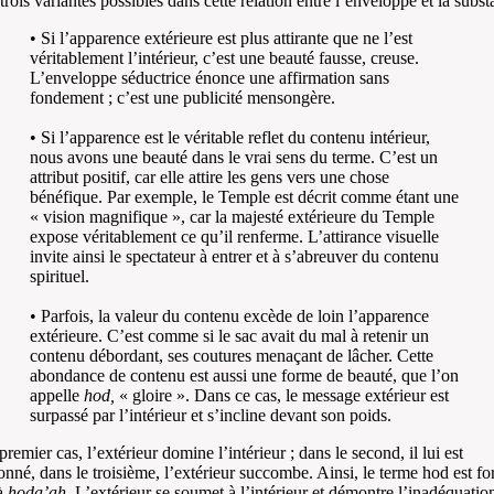
 trois variantes possibles dans cette relation entre l’enveloppe et la subst
• Si l’apparence extérieure est plus attirante que ne l’est
véritablement l’intérieur, c’est une beauté fausse, creuse.
L’enveloppe séductrice énonce une affirmation sans
fondement ; c’est une publicité mensongère.
• Si l’apparence est le véritable reflet du contenu intérieur,
nous avons une beauté dans le vrai sens du terme. C’est un
attribut positif, car elle attire les gens vers une chose
bénéfique. Par exemple, le Temple est décrit comme étant une
« vision magnifique », car la majesté extérieure du Temple
expose véritablement ce qu’il renferme. L’attirance visuelle
invite ainsi le spectateur à entrer et à s’abreuver du contenu
spirituel.
• Parfois, la valeur du contenu excède de loin l’apparence
extérieure. C’est comme si le sac avait du mal à retenir un
contenu débordant, ses coutures menaçant de lâcher. Cette
abondance de contenu est aussi une forme de beauté, que l’on
appelle
hod,
« gloire ». Dans ce cas, le message extérieur est
surpassé par l’intérieur et s’incline devant son poids.
remier cas, l’extérieur domine l’intérieur ; dans le second, il lui est
onné, dans le troisième, l’extérieur succombe. Ainsi, le terme hod est f
à
hoda’ah
. L’extérieur se soumet à l’intérieur et démontre l’inadéquatio