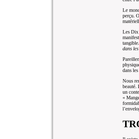
Le monde
perçu. O
matériell
Les Dix 
manifest
tangible
dans les
Pareille
physique
dans les
Nous ren
beauté. 
un conte
« Mange-
formidab
l’envelo
TR