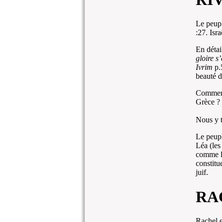
Le peupl
:27. Isra
En détai
gloire s
Ivrim
p.
beauté d
Comment 
Grèce ?
Nous y t
Le peupl
Léa (les
comme le
constitu
juif.
RA
Rachel 