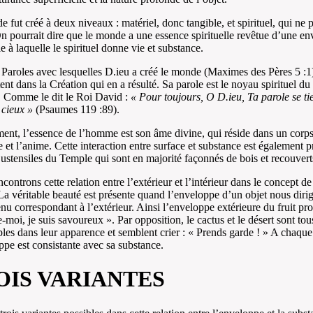
 fut créé à deux niveaux : matériel, donc tangible, et spirituel, qui ne p
n pourrait dire que le monde a une essence spirituelle revêtue d’une e
e à laquelle le spirituel donne vie et substance.
Paroles avec lesquelles D.ieu a créé le monde (Maximes des Pères 5 :1
ent dans la Création qui en a résulté. Sa parole est le noyau spirituel d
. Comme le dit le Roi David :
« Pour toujours, O D.ieu, Ta parole se ti
 cieux »
(Psaumes 119 :89).
ment, l’essence de l’homme est son âme divine, qui réside dans un corp
 et l’anime. Cette interaction entre surface et substance est également p
 ustensiles du Temple qui sont en majorité façonnés de bois et recouvert
controns cette relation entre l’extérieur et l’intérieur dans le concept de
La véritable beauté est présente quand l’enveloppe d’un objet nous dirig
nu correspondant à l’extérieur. Ainsi l’enveloppe extérieure du fruit pr
moi, je suis savoureux ». Par opposition, le cactus et le désert sont to
les dans leur apparence et semblent crier : « Prends garde ! » A chaque 
ppe est consistante avec sa substance.
OIS VARIANTES