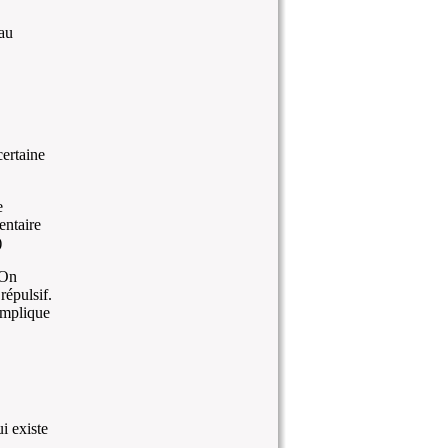
 au
ertaine
e
entaire
)
 On
répulsif.
implique
i existe