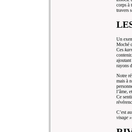
corps à 
travers s
LE
Un exem
Moché qu
Ces
kar
contenir
ajoutant
rayons d
Notre ré
mais à n
personne
l’âme, e
Ce senti
révérenc
C’est au
visage 
RI