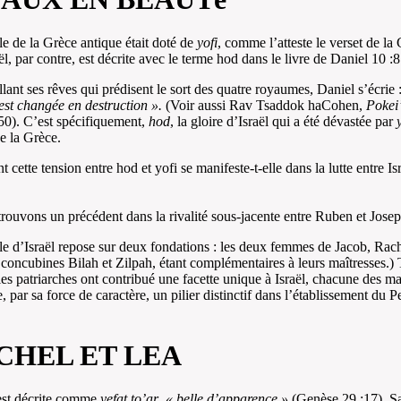
e de la Grèce antique était doté de
yofi
, comme l’atteste le verset de la
ël, par contre, est décrite avec le terme hod dans le livre de Daniel 10 :8
llant ses rêves qui prédisent le sort des quatre royaumes, Daniel s’écrie 
’est changée en destruction ».
(Voir aussi Rav Tsaddok haCohen,
Pokei
50). C’est spécifiquement,
hod
, la gloire d’Israël qui a été dévastée par
y
e la Grèce.
cette tension entre hod et yofi se manifeste-t-elle dans la lutte entre Isr
rouvons un précédent dans la rivalité sous-jacente entre Ruben et Josep
e d’Israël repose sur deux fondations : les deux femmes de Jacob, Rach
 concubines Bilah et Zilpah, étant complémentaires à leurs maîtresses.) 
s patriarches ont contribué une facette unique à Israël, chacune des ma
e, par sa force de caractère, un pilier distinctif dans l’établissement du P
CHEL ET LEA
est décrite comme
yefat to’ar
,
« belle d’apparence »
(Genèse 29 :17). S