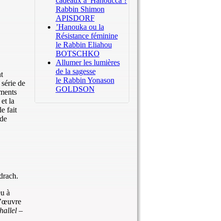
cadeaux à 'Hanoucca ?
Rabbin Shimon
APISDORF
’Hanouka ou la
Résistance féminine
le Rabbin Eliahou
BOTSCHKO
Allumer les lumières
de la sagesse
t
le Rabbin Yonason
série de
GOLDSON
ements
et la
e fait
 de
drach.
eu à
d’œuvre
hallel
–