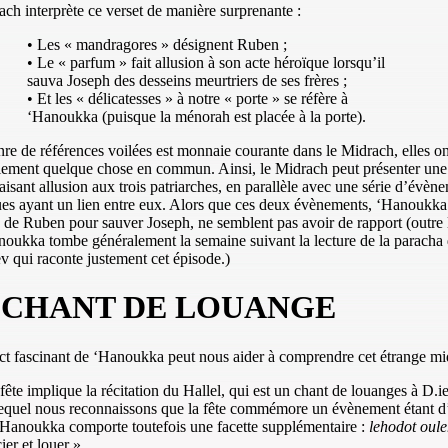
ch interprète ce verset de manière surprenante :
• Les « mandragores » désignent Ruben ;
• Le « parfum » fait allusion à son acte héroïque lorsqu’il
sauva Joseph des desseins meurtriers de ses frères ;
• Et les « délicatesses » à notre « porte » se réfère à
‘Hanoukka (puisque la ménorah est placée à la porte).
nre de références voilées est monnaie courante dans le Midrach, elles on
lement quelque chose en commun. Ainsi, le Midrach peut présenter une 
faisant allusion aux trois patriarches, en parallèle avec une série d’évèn
ues ayant un lien entre eux. Alors que ces deux évènements, ‘Hanoukka 
e de Ruben pour sauver Joseph, ne semblent pas avoir de rapport (outre l
oukka tombe généralement la semaine suivant la lecture de la paracha
 qui raconte justement cet épisode.)
 CHANT DE LOUANGE
t fascinant de ‘Hanoukka peut nous aider à comprendre cet étrange mi
ête implique la récitation du Hallel, qui est un chant de louanges à D.i
lequel nous reconnaissons que la fête commémore un évènement étant 
‘Hanoukka comporte toutefois une facette supplémentaire :
lehodot oule
ier et louer ».