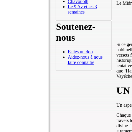
Chavouoth
Le Midra
Le 9 Av et les 3
semaines
Soutenez-
nous
Si ce ge
habituel
Faites un don
versets 
Aidez-nous à nous
historiq
faire connaitre
tentativ
que ‘Han
Vayéchev
UN
Un aspec
Chaque f
travers 
divine. 
« remerc