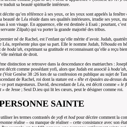
e traduit sa beauté spirituelle intérieure.
t décrite qu’en référence à ses yeux, or les yeux sont appelés la fenêtre
a beauté de Léa réside dans ses qualités intérieures, irradie ses yeux, ma
pas à son visage. En apparence, elle est destinée à Esaü ; pourtant, c’est 
 servante Zilpah) qui va porter la grande majorité des tribus.
premier né de Rachel, est l’enfant qu’elle mérite d’avoir. Judah, quatri
e Léa, représente plus que sa part. Elle le nomme Judah,
Yéhouda
en hé
t de
hoda’ah
, exprimant sa gratitude et reconnaissant qu’elle a reçu bie
elle méritait de droit.
me distinction se retrouve dans la descendance des matriarches : Joseph,
est décrit comme possédant yofi, alors que Judah est associé à
hoda’ah
te (Voir Genèse 38 :26 lors de sa confession en publique au sujet de Tam
scendant de Rachel, roi dont la stature est
« tête et épaules au-dessus d
te ce port majestueux. David, descendant de Léa, est décrit comme
« le f
t »
de Jesse ; Seul D.ieu qui lit les cœurs, peut le désigner comme roi.
 PERSONNE SAINTE
utiliser les termes contrastés de
yofi
et
hod
pour décrire comment la con
rsonne réalise – ou manque de réaliser – cette consistance avec son état