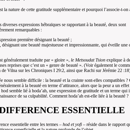
st la nature de cette gratitude supplémentaire et pourquoi l’associe-t-on
s diverses expressions hébraïques se rapportant à la beauté, deux sont
ièrement remarquables :
expression première désignant la beauté ;
,
désignant une beauté majestueuse et impressionnante, qui éveille une c
t généralement traduite par « gloire »,
le Metsoudat Tsion
explique à d
es reprises que c’est un « genre de beauté ». (Voir également le comm
de Vilna sur les Chroniques I 29:2, ainsi que Rachi sur Jérémie 22 :18
ée nous semble difficile : la beauté et la crainte sont-elles compatibles ?
néralement à la beauté en terme d’attirance, alors que la peur a un effet 
 hod semble lié à hoda’ah, une expression de gratitude et un terme qui 
naissance de sa culpabilité. Comment hoda’ah est-elle liée à la beauté ?
 DIFFERENCE ESSENTIELLE
rence essentielle entre les termes –
hod et yofi
– réside dans le rapport qu
ttirance superficielle et la nature profonde de l’objet.