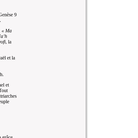
 Genèse 9
.
:
« Ma
’a’h
ofi
, la
aël et la
h.
el et
Tout
triarches
euple
a grâce