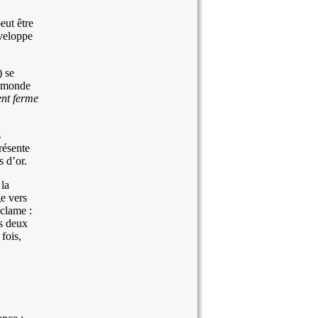
eut être
nveloppe
) se
u monde
ent ferme
s
résente
s d’or.
 la
e vers
oclame :
us deux
fois,