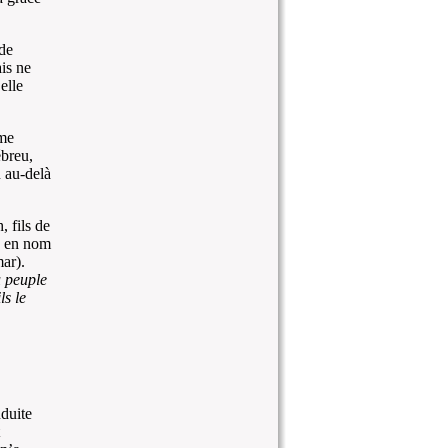
 de
is ne
elle
ème
breu,
n au-delà
 fils de
, en nom
ar).
u peuple
ils le
duite