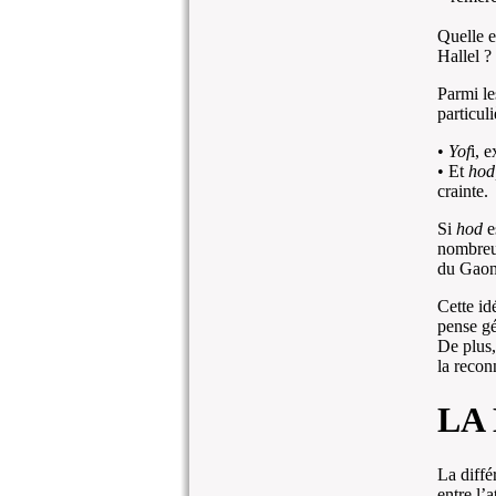
Quelle e
Hallel ?
Parmi le
particul
•
Yof
i, 
• Et
hod
crainte.
Si
hod
es
nombreus
du Gaon 
Cette id
pense gé
De plus,
la recon
LA
La diffé
entre l’a