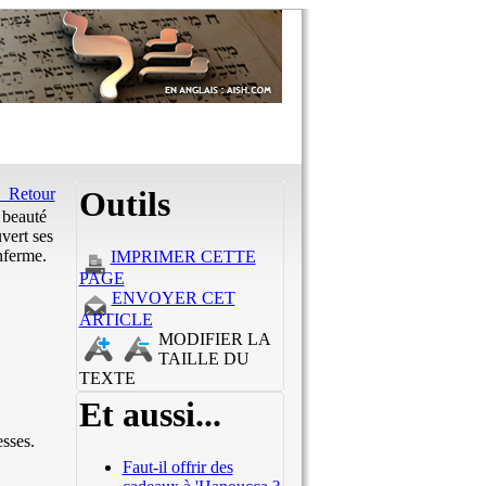
Retour
Outils
 beauté
uvert ses
enferme.
IMPRIMER CETTE
PAGE
ENVOYER CET
ARTICLE
MODIFIER LA
TAILLE DU
TEXTE
Et aussi...
esses.
Faut-il offrir des