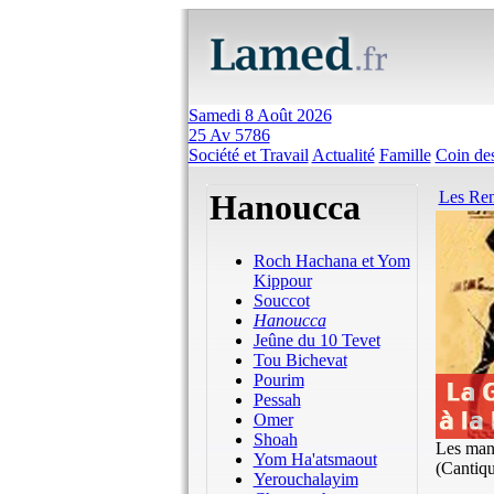
Samedi 8 Août 2026
25 Av 5786
Société et Travail
Actualité
Famille
Coin des
Hanoucca
Les Ren
Roch Hachana et Yom
Kippour
Souccot
Hanoucca
Jeûne du 10 Tevet
Tou Bichevat
Pourim
Pessah
Omer
Shoah
Les mand
Yom Ha'atsmaout
(Cantiqu
Yerouchalayim