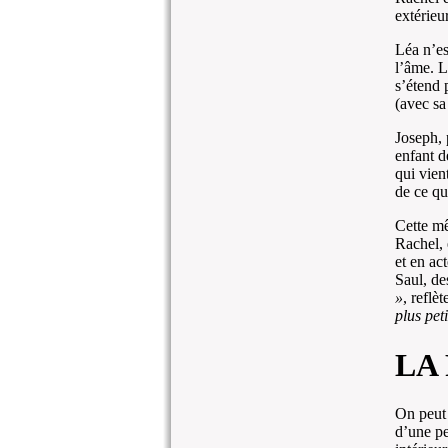
extérieur
Léa n’es
l’âme. L
s’étend 
(avec sa
Joseph, 
enfant d
qui vien
de ce qu’
Cette mê
Rachel, 
et en ac
Saul, de
»
, reflè
plus peti
LA
On peut 
d’une pe