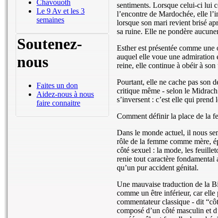
Chavouoth
sentiments. Lorsque celui-ci lui c
Le 9 Av et les 3
l’encontre de Mardochée, elle l’i
semaines
lorsque son mari revient brisé apr
sa ruine. Elle ne pondère aucunem
Soutenez-
Esther est présentée comme une o
auquel elle voue une admiration e
nous
reine, elle continue à obéir à so
Pourtant, elle ne cache pas son 
Faites un don
critique même - selon le Midrach 
Aidez-nous à nous
s’inversent : c’est elle qui prend
faire connaitre
Comment définir la place de la f
Dans le monde actuel, il nous sem
rôle de la femme comme mère, épo
côté sexuel : la mode, les feuillet
renie tout caractère fondamental a
qu’un pur accident génital.
Une mauvaise traduction de la Bib
comme un être inférieur, car elle
commentateur classique - dit “côt
composé d’un côté masculin et d’u