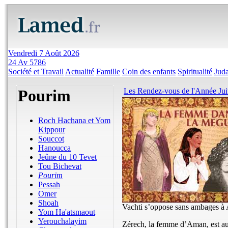
Vendredi 7 Août 2026
24 Av 5786
Société et Travail
Actualité
Famille
Coin des enfants
Spiritualité
Jud
Pourim
Les Rendez-vous de l'Année Ju
Roch Hachana et Yom
Kippour
Souccot
Hanoucca
Jeûne du 10 Tevet
Tou Bichevat
Pourim
Pessah
Omer
Shoah
Vachti s’oppose sans ambages à As
Yom Ha'atsmaout
Yerouchalayim
Zérech, la femme d’Aman, est aux