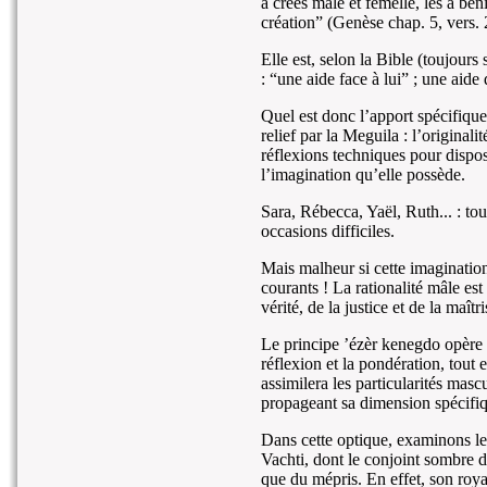
a créés mâle et femelle, les a bé
création” (Genèse chap. 5, vers. 
Elle est, selon la Bible (toujours
: “une aide face à lui” ; une aid
Quel est donc l’apport spécifique
relief par la Meguila : l’origina
réflexions techniques pour dispose
l’imagination qu’elle possède.
Sara, Rébecca, Yaël, Ruth... : tou
occasions difficiles.
Mais malheur si cette imaginatio
courants ! La rationalité mâle est
vérité, de la justice et de la maîtri
Le principe ’ézèr kenegdo opère 
réflexion et la pondération, tout
assimilera les particularités masc
propageant sa dimension spécifi
Dans cette optique, examinons l
Vachti, dont le conjoint sombre da
que du mépris. En effet, son roya