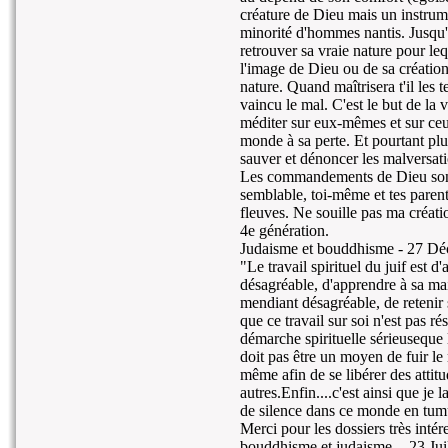
créature de Dieu mais un instru
minorité d'hommes nantis. Jusqu'o
retrouver sa vraie nature pour lequ
l'image de Dieu ou de sa création
nature. Quand maîtrisera t'il les t
vaincu le mal. C'est le but de la
méditer sur eux-mêmes et sur ceux 
monde à sa perte. Et pourtant plu
sauver et dénoncer les malversati
Les commandements de Dieu sont l
semblable, toi-même et tes parent
fleuves. Ne souille pas ma créatio
4e génération.
Judaisme et bouddhisme -
27 Dé
"Le travail spirituel du juif est 
désagréable, d'apprendre à sa ma
mendiant désagréable, de retenir 
que ce travail sur soi n'est pas r
démarche spirituelle sérieuseque 
doit pas être un moyen de fuir l
même afin de se libérer des attitu
autres.Enfin....c'est ainsi que je
de silence dans ce monde en tumu
Merci pour les dossiers très intér
bouddhisme et judaisme. -
23 Jui