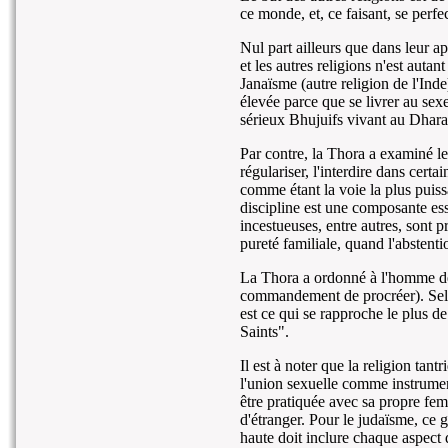
ce monde, et, ce faisant, se perf
Nul part ailleurs que dans leur a
et les autres religions n'est aut
Janaïsme (autre religion de l'Ind
élevée parce que se livrer au sex
sérieux Bhujuifs vivant au Dhara
Par contre, la Thora a examiné le
régulariser, l'interdire dans certa
comme étant la voie la plus puiss
discipline est une composante esse
incestueuses, entre autres, sont p
pureté familiale, quand l'abstent
La Thora a ordonné à l'homme de
commandement de procréer). Selon
est ce qui se rapproche le plus d
Saints".
Il est à noter que la religion tant
l'union sexuelle comme instrument
être pratiquée avec sa propre fe
d'étranger. Pour le judaïsme, ce g
haute doit inclure chaque aspect 