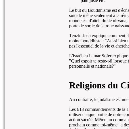
pain juste etc.
Le but du Bouddhisme est d'échap
suicide mène seulement à la réinc
monde est d'atteindre le nirvana, 
porte de sortie de la roue naissa
Tenzin Josh explique comment il 
moine bouddhiste : "Aussi bien u
pas l'essentiel de la vie et cherc
L'israélien Itamar Sofer expliqu
"Quel espoir te reste-t-il lorsque
personnelle et nationale?"
Religions du Ci
Au contraire, le judaïsme est un
Les 613 commandements de la Th
utiliser chaque partie de notre 
action sacrée. Même un command
prochain comme toi-même" a des c