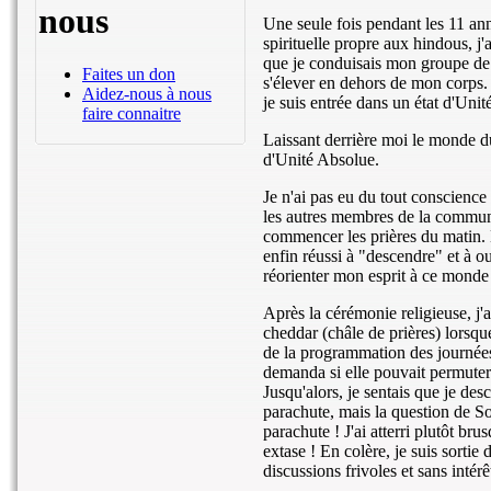
nous
Une seule fois pendant les 11 ann
spirituelle propre aux hindous, j'
que je conduisais mon groupe de m
Faites un don
s'élever en dehors de mon corps.
Aidez-nous à nous
je suis entrée dans un état d'Uni
faire connaitre
Laissant derrière moi le monde du
d'Unité Absolue.
Je n'ai pas eu du tout conscience
les autres membres de la communau
commencer les prières du matin. L
enfin réussi à "descendre" et à o
réorienter mon esprit à ce mond
Après la cérémonie religieuse, j'a
cheddar (châle de prières) lorsq
de la programmation des journée
demanda si elle pouvait permuter
Jusqu'alors, je sentais que je des
parachute, mais la question de S
parachute ! J'ai atterri plutôt br
extase ! En colère, je suis sortie
discussions frivoles et sans inté