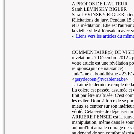
A PROPOS DE L'AUTEUR
Sarah LEVINSKY RIGLER
Sara LEVINSKY RIGLER a terminé
félicitations du jury. Pendant 15 
et la méditation. Elle est l'aute
la vieille ville à Jérusalem avec 
Liens vers les articles du même 
COMMENTAIRE(S) DE VISIT
revelation -
7 Décembre 2012
- p
votre article est une révélation 
religions.(juif de naissance)
Judaïsme et bouddhisme -
23 Fév
<
gerydecoen@tvcablenet.be
>
J'ai aimé le dernier exemple de la 
La colère est passée, assumée et o
finit par être maîtrisée. C'est co
les éviter. Donc à force de se puri
mieux se centrer sur son intérieu
vérité. Cela évite de dépenser un
ARRIERE PENSEE est la sauvegar
manipulation, même dans le souri
aujourd'hui aura le courage de sa
au dépend de son comfort (égoïse, 