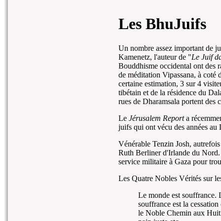
Les BhuJuifs
Un nombre assez important de ju
Kamenetz, l'auteur de "
Le Juif d
Bouddhisme occidental ont des rac
de méditation Vipassana, à coté 
certaine estimation, 3 sur 4 visi
tibétain et de la résidence du Dal
rues de Dharamsala portent des c
Le
Jérusalem Report
a récemment
juifs qui ont vécu des années au
Vénérable Tenzin Josh, autrefoi
Ruth Berliner d'Irlande du Nord. I
service militaire à Gaza pour tro
Les Quatre Nobles Vérités sur le
Le monde est souffrance. La
souffrance est la cessation 
le Noble Chemin aux Huit To