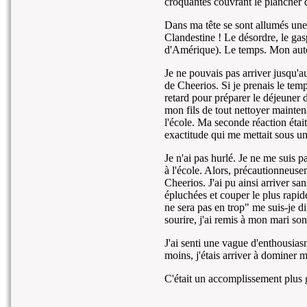
croquantes couvrant le plancher d
Dans ma tête se sont allumés une
Clandestine ! Le désordre, le gasp
d'Amérique). Le temps. Mon auto-
Je ne pouvais pas arriver jusqu'a
de Cheerios. Si je prenais le tem
retard pour préparer le déjeuner 
mon fils de tout nettoyer maintena
l'école. Ma seconde réaction éta
exactitude qui me mettait sous un
Je n'ai pas hurlé. Je ne me suis 
à l'école. Alors, précautionneuseme
Cheerios. J'ai pu ainsi arriver sans
épluchées et couper le plus rapid
ne sera pas en trop" me suis-je d
sourire, j'ai remis à mon mari so
J'ai senti une vague d'enthousiasm
moins, j'étais arriver à dominer m
C'était un accomplissement plus 