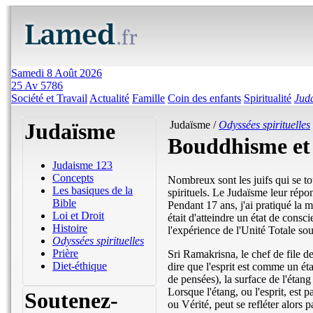
Samedi 8 Août 2026
25 Av 5786
Société et Travail
Actualité
Famille
Coin des enfants
Spiritualité
Jud
Judaïsme
Judaïsme /
Odyssées spirituelles
Bouddhisme et
Judaisme 123
Concepts
Nombreux sont les juifs qui se t
Les basiques de la
spirituels. Le Judaïsme leur rép
Bible
Pendant 17 ans, j'ai pratiqué la m
Loi et Droit
était d'atteindre un état de cons
Histoire
l'expérience de l'Unité Totale so
Odyssées spirituelles
Prière
Sri Ramakrisna, le chef de file 
Diet-éthique
dire que l'esprit est comme un é
de pensées), la surface de l'étang 
Lorsque l'étang, ou l'esprit, est 
Soutenez-
ou Vérité, peut se refléter alors p