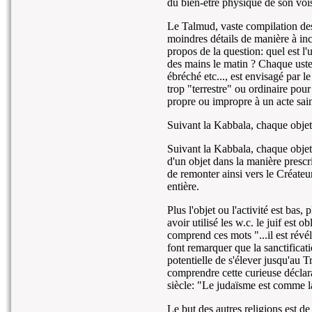
du bien-être physique de son voisi
Le Talmud, vaste compilation des 
moindres détails de manière à inc
propos de la question: quel est l
des mains le matin ? Chaque usten
ébréché etc..., est envisagé par l
trop "terrestre" ou ordinaire pour 
propre ou impropre à un acte sain
Suivant la Kabbala, chaque objet 
Suivant la Kabbala, chaque objet p
d'un objet dans la manière prescri
de remonter ainsi vers le Créateur
entière.
Plus l'objet ou l'activité est bas,
avoir utilisé les w.c. le juif est 
comprend ces mots "...il est révé
font remarquer que la sanctificati
potentielle de s'élever jusqu'au 
comprendre cette curieuse décla
siècle: "Le judaïsme est comme la 
Le but des autres religions est d