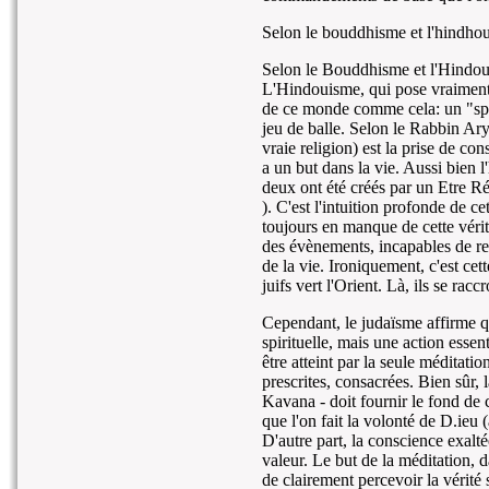
Selon le bouddhisme et l'hindhou
Selon le Bouddhisme et l'Hindoui
L'Hindouisme, qui pose vraiment l
de ce monde comme cela: un "spor
jeu de balle. Selon le Rabbin Ary
vraie religion) est la prise de c
a un but dans la vie. Aussi bien 
deux ont été créés par un Etre Ré
). C'est l'intuition profonde de ce
toujours en manque de cette vérité
des évènements, incapables de re
de la vie. Ironiquement, c'est ce
juifs vert l'Orient. Là, ils se racc
Cependant, le judaïsme affirme qu
spirituelle, mais une action essen
être atteint par la seule méditat
prescrites, consacrées. Bien sûr, 
Kavana - doit fournir le fond de
que l'on fait la volonté de D.ieu (
D'autre part, la conscience exalt
valeur. Le but de la méditation, 
de clairement percevoir la vérité 