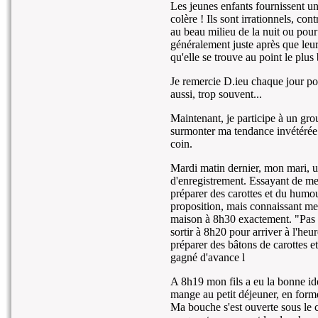
Les jeunes enfants fournissent u
colère ! Ils sont irrationnels, con
au beau milieu de la nuit ou pour 
généralement juste après que leur 
qu'elle se trouve au point le plu
Je remercie D.ieu chaque jour pou
aussi, trop souvent...
Maintenant, je participe à un gro
surmonter ma tendance invétérée 
coin.
Mardi matin dernier, mon mari, u
d'enregistrement. Essayant de me 
préparer des carottes et du humo
proposition, mais connaissant mes h
maison à 8h30 exactement. "Pas de
sortir à 8h20 pour arriver à l'heu
préparer des bâtons de carottes et
gagné d'avance l
A 8h19 mon fils a eu la bonne idé
mange au petit déjeuner, en forme 
Ma bouche s'est ouverte sous le c