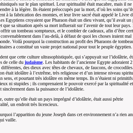
histiqués sur le plan spirituel. Leur spiritualité était macabre, mais il ne f
endre à la légère. Ils étaient préoccupés par la mort, d’où les soins qu’il
ent à la fabrication des momies, et leur livre sacré était appelé le Livre d
es Egyptiens croyaient que Pharaon était un dieu vivant, qu’il avait un
t que sa situation après sa mort influerait sur l’avenir de tout leur pays. Il
 offrir un tombeau somptueux, et le combler de cadeaux, afin d’être cert
t convenablement dans l’au-delà, à défaut de quoi les choses iraient mal
monde. Voilà pourquoi la construction au profit des Pharaons de tombea
inaires a constitué un vaste projet national pour tout le peuple égyptien.
ident que cette culture ultrasophistiquée, qui s’appuyait sur l’idolâtrie, ét
s de celle du
judaïsme
. Les habitants de l’ancienne Egypte adoraient 
s différentes, des dieux avec têtes de chevaux, de faucons, de crocodiles
ion était idolâtre à l’extrême, très religieuse et d’un intense niveau spirit
n sens, et pourtant très idolâtre en même temps. Ils n’étaient ni primitifs
ieux ni stupides ; ils comprenaient le pouvoir exercé par la spiritualité et
t sincèrement dans la puissance de l’idolâtrie.
, outre qu’elle était un pays imprégné d’idolâtrie, était aussi pétrie
lité, un endroit très licencieux.
urquoi l’apparition du jeune Joseph dans cet environnement n’a rien a
ui vaille.