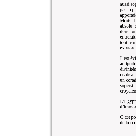
aussi sop
pas la pr
apportai
Morts. L
absolu, e
donc lui
entrerai
tout le 
extraord
Il est év
antipode
divinité
civilisat
un certai
superstit
croyaien
L’Egypte
d’immora
C’est po
de bon q