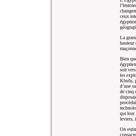
l’histoi
changeme
ceux int
égyptien
géograp
La grand
hauteur 
maçonne
Bien que
égyptien
soit ver
les expl
Khufu, p
d’une su
de cinq 
disposai
procédai
technolo
qui leur
leviers,
On estim
consacre