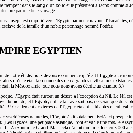
 le trempent dans le sang d’un bouc et le présentent à Jacob comme si J
é déchiré par une bête sauvage.
mps, Joseph est emporté vers l’Egypte par une caravane d’Ismaélites, où
l’esclave de la famille d’un noble personnage nommé Potifar.
EMPIRE EGYPTIEN
nt de notre étude, nous devons examiner ce qu’était l’Egypte à ce mom
e, alors qu’elle était la seconde des deux grandes civilisations existantes
 était la Mésopotamie, que nous nous avons décrite au chapitre 3.)
époque, l’Egypte était surtout un désert, à l’exception du Nil. Le Nil est 
uve du monde, et l’Egypte, s’il ne la traversait pas, ne serait que du sab
ité, 3 % seulement des terres de l’Egypte étaient habitables et cultivable
de ses défenses naturelles, l’Egypte était totalement isolée et presque i
r. (Les Hyksos, une peuplade asiatique, l’ont envahie une fois, le Assyr
t enfin Alexandre le Grand. Mais cela n’a fait que trois fois en 3 000 ans
a été le siège de la civilisation la plus statique et la plus longue de tout