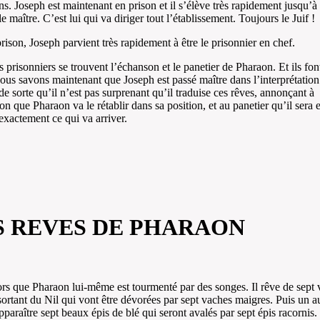
ns. Joseph est maintenant en prison et il s’élève très rapidement jusqu’à
e maître. C’est lui qui va diriger tout l’établissement. Toujours le Juif !
prison, Joseph parvient très rapidement à être le prisonnier en chef.
s prisonniers se trouvent l’échanson et le panetier de Pharaon. Et ils fon
ous savons maintenant que Joseph est passé maître dans l’interprétation
de sorte qu’il n’est pas surprenant qu’il traduise ces rêves, annonçant à
on que Pharaon va le rétablir dans sa position, et au panetier qu’il sera 
 exactement ce qui va arriver.
S REVES DE PHARAON
ors que Pharaon lui-même est tourmenté par des songes. Il rêve de sept
sortant du Nil qui vont être dévorées par sept vaches maigres. Puis un a
apparaître sept beaux épis de blé qui seront avalés par sept épis racornis.