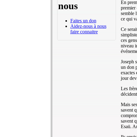
En premi
nous
premier 
semble l
ce qui v
Faites un don
Aidez-nous à nous
Ce serai
faire connaitre
simplist
ces gens
niveau i
événeme
Joseph s
un don pa
exactes 
jour dev
Les frèr
décident
Mais ses
savent q
comprome
savent q
Esaü. Au
Ils envi