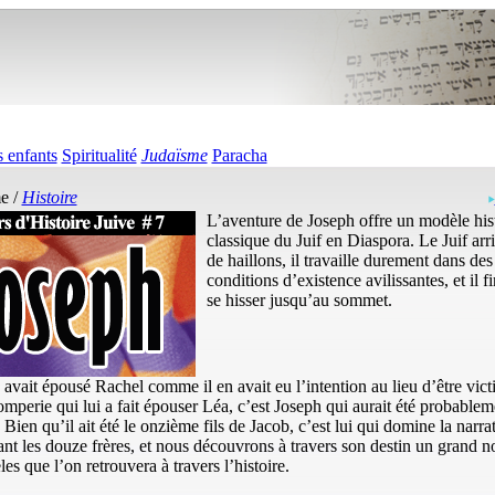
 enfants
Spiritualité
Judaïsme
Paracha
e /
Histoire
L’aventure de Joseph offre un modèle his
classique du Juif en Diaspora. Le Juif arr
de haillons, il travaille durement dans des
conditions d’existence avilissantes, et il fi
se hisser jusqu’au sommet.
 avait épousé Rachel comme il en avait eu l’intention au lieu d’être vic
omperie qui lui a fait épouser Léa, c’est Joseph qui aurait été probable
. Bien qu’il ait été le onzième fils de Jacob, c’est lui qui domine la narra
nt les douze frères, et nous découvrons à travers son destin un grand 
es que l’on retrouvera à travers l’histoire.