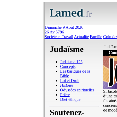
Dimanche 9 Août 2026
26 Av 5786
Société et Travail
Actualité
Famille
Coin des
Judaïsme
Judaïsm
Judaisme 123
Concepts
Les basiques de la
Bible
Loi et Droit
Histoire
Odyssées spirituelles
Si Jacob
Prière
d’une tr
Diet-éthique
fils aîné
concerna
Soutenez-
de modèl