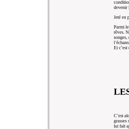
conditio
devenir l
Jeté en 
Parmi le
rêves. N
songes, 
l’échans
Et c’est
LE
C’est al
grasses 
lui fait 