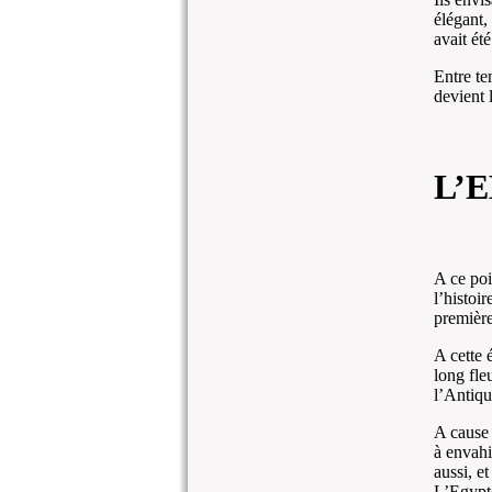
élégant,
avait ét
Entre te
devient 
L’
A ce poi
l’histoir
première
A cette 
long fle
l’Antiqu
A cause 
à envahi
aussi, e
L’Egypte 