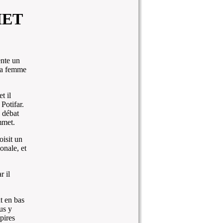
MET
ente un
 la femme
t il
Potifar.
e débat
mmet.
isit un
onale, et
r il
t en bas
us y
pires