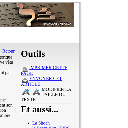
Retour
Outils
torique
ive vêtu
IMPRIMER CETTE
nit par
PAGE
ENVOYER CET
ARTICLE
MODIFIER LA
TAILLE DU
TEXTE
time
ment son
Et aussi...
tion
nombre
La Shoah