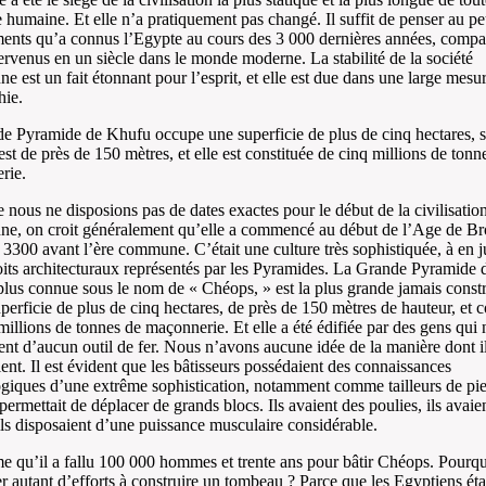
re humaine. Et elle n’a pratiquement pas changé. Il suffit de penser au p
nts qu’a connus l’Egypte au cours des 3 000 dernières années, compa
ervenus en un siècle dans le monde moderne. La stabilité de la société
ne est un fait étonnant pour l’esprit, et elle est due dans une large mesur
hie.
e Pyramide de Khufu occupe une superficie de plus de cinq hectares, s
est de près de 150 mètres, et elle est constituée de cinq millions de tonn
rie.
 nous ne disposions pas de dates exactes pour le début de la civilisatio
ne, on croit généralement qu’elle a commencé au début de l’Age de Br
s 3300 avant l’ère commune. C’était une culture très sophistiquée, à en j
oits architecturaux représentés par les Pyramides. La Grande Pyramide 
lus connue sous le nom de « Chéops, » est la plus grande jamais constr
perficie de plus de cinq hectares, de près de 150 mètres de hauteur, et c
millions de tonnes de maçonnerie. Et elle a été édifiée par des gens qui 
ent d’aucun outil de fer. Nous n’avons aucune idée de la manière dont i
ent. Il est évident que les bâtisseurs possédaient des connaissances
giques d’une extrême sophistication, notamment comme tailleurs de pie
 permettait de déplacer de grands blocs. Ils avaient des poulies, ils avaie
 ils disposaient d’une puissance musculaire considérable.
e qu’il a fallu 100 000 hommes et trente ans pour bâtir Chéops. Pourq
r autant d’efforts à construire un tombeau ? Parce que les Egyptiens éta