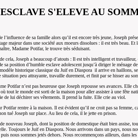
 ESCLAVE S'ELEVE AU SOM
e l’influence de sa famille alors qu’il est encore très jeune, Joseph prés
age majeur dans une société aux moeurs dissolues : il est très beau. Et
aître, Madame Potifar, le trouve très séduisant.
e cela, Joseph a beaucoup d’atouts : Il est très intelligent et travailleur, e
de sa position d’humble esclave adolescent jusqu’à diriger le ménage de 
 modèle historique classique du Juif en Diaspora il arrive en haillons, s
 situation peu attrayante, travaille durement, et finit par se hisser au so
e Potifar n’est pas heureuse que Joseph repousse ses avances. Elle cho
ù tout le monde est sorti de la maison pour aller assister à une fête nati
ie de lui déchirer ses vêtements. Il prend la fuite. Elle crie au viol.
 Potifar rentre à la maison. Il est évident qu’il ne croit pas sa femme, ca
non tué Joseph sur place. Au lieu de cela, il le jette en prison.
 de nouveau Joseph, dont la position de domestique était bien assise, tou
elle. Toujours le Juif en Diaspora. Nous arrivons dans un pays, nous no
 puis nous sommes jetés dehors. Nous recommençons ailleurs, dans les 