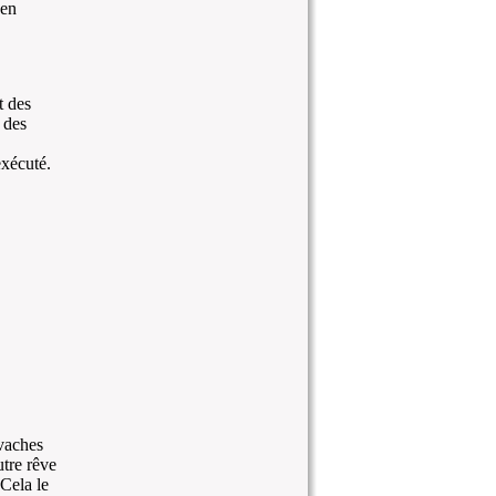
 en
t des
 des
exécuté.
 vaches
utre rêve
 Cela le