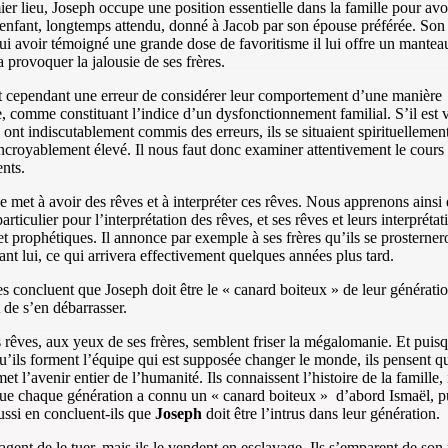
er lieu, Joseph occupe une position essentielle dans la famille pour avoi
enfant, longtemps attendu, donné à Jacob par son épouse préférée. Son
ui avoir témoigné une grande dose de favoritisme il lui offre un mantea
a provoquer la jalousie de ses frères.
t cependant une erreur de considérer leur comportement d’une manière
e, comme constituant l’indice d’un dysfonctionnement familial. S’il est 
 ont indiscutablement commis des erreurs, ils se situaient spirituellemen
ncroyablement élevé. Il nous faut donc examiner attentivement le cours
nts.
e met à avoir des rêves et à interpréter ces rêves. Nous apprenons ainsi 
rticulier pour l’interprétation des rêves, et ses rêves et leurs interprétat
et prophétiques. Il annonce par exemple à ses frères qu’ils se prosterner
ant lui, ce qui arrivera effectivement quelques années plus tard.
es concluent que Joseph doit être le « canard boiteux » de leur génération
 de s’en débarrasser.
 rêves, aux yeux de ses frères, semblent friser la mégalomanie. Et puisq
u’ils forment l’équipe qui est supposée changer le monde, ils pensent qu
t l’avenir entier de l’humanité. Ils connaissent l’histoire de la famille, 
ue chaque génération a connu un « canard boiteux » d’abord Ismaël, p
ssi en concluent-ils que
Joseph
doit être l’intrus dans leur génération.
sagent de le tuer, mais ils le vendent en esclavage. Ils s’emparent de so