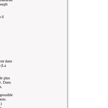
oseph
 il
ent dans
. (La
le plus
le. Dans
s.
mpossible
iens
.)
e