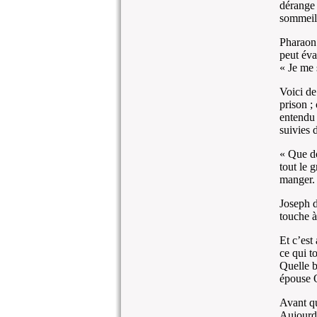
dérange 
sommeil,
Pharaon 
peut éva
« Je me 
Voici de
prison ;
entendu 
suivies 
« Que do
tout le 
manger. »
Joseph d
touche à
Et c’est
ce qui t
Quelle be
épouse Os
Avant qu
Aujourd’