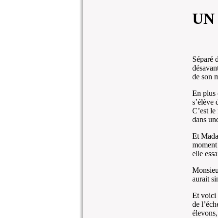
UN
Séparé d
désavant
de son m
En plus d
s’élève 
C’est le
dans une
Et Madam
moment o
elle essa
Monsieur
aurait si
Et voici
de l’éch
élevons,