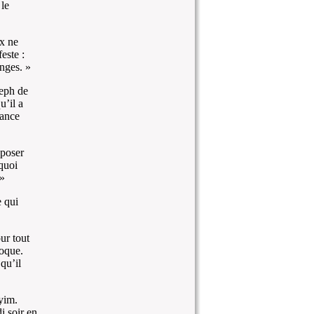
le
ux ne
este :
onges. »
seph de
u’il a
dance
eposer
quoi
 »
e qui
ur tout
poque.
qu’il
yim.
i soir en