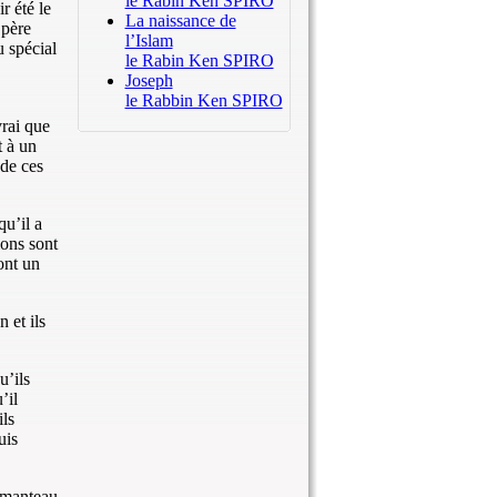
le Rabin Ken SPIRO
r été le
La naissance de
 père
l’Islam
u spécial
le Rabin Ken SPIRO
Joseph
le Rabbin Ken SPIRO
vrai que
t à un
 de ces
qu’il a
ions sont
ont un
 et ils
u’ils
’il
ils
uis
n manteau