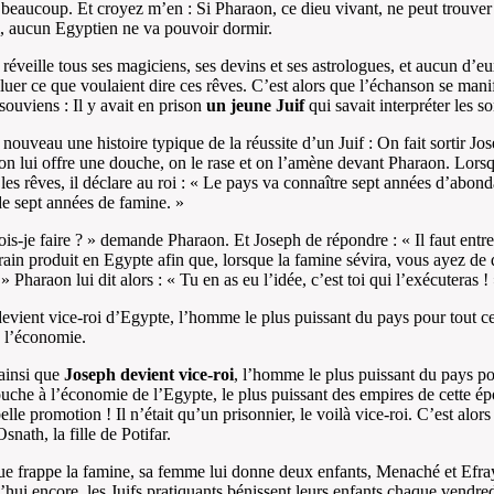
beaucoup. Et croyez m’en : Si Pharaon, ce dieu vivant, ne peut trouver 
 aucun Egyptien ne va pouvoir dormir.
réveille tous ses magiciens, ses devins et ses astrologues, et aucun d’e
luer ce que voulaient dire ces rêves. C’est alors que l’échanson se manif
souviens : Il y avait en prison
un jeune Juif
qui savait interpréter les s
 nouveau une histoire typique de la réussite d’un Juif : On fait sortir Jo
 on lui offre une douche, on le rase et on l’amène devant Pharaon. Lorsq
les rêves, il déclare au roi : « Le pays va connaître sept années d’abon
de sept années de famine. »
is-je faire ? » demande Pharaon. Et Joseph de répondre : « Il faut entr
grain produit en Egypte afin que, lorsque la famine sévira, vous ayez de 
 Pharaon lui dit alors : « Tu en as eu l’idée, c’est toi qui l’exécuteras !
evient vice-roi d’Egypte, l’homme le plus puissant du pays pour tout c
 l’économie.
 ainsi que
Joseph devient vice-roi
, l’homme le plus puissant du pays po
ouche à l’économie de l’Egypte, le plus puissant des empires de cette é
lle promotion ! Il n’était qu’un prisonnier, le voilà vice-roi. C’est alors 
nath, la fille de Potifar.
e frappe la famine, sa femme lui donne deux enfants, Menaché et Efra
hui encore, les Juifs pratiquants bénissent leurs enfants chaque vendred