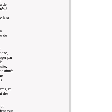
eu de
rés à
e à sa
a
es de
n
onze,
uger par
de
uite,
onstituée
ne
ls
rres, ce
nt des
uoi
ient tout