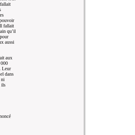
allait
s
es
 pouvoir
 fallait
ain qu’il
 pour
ux aussi
ait aux
2 000
. Leur
uel dans
 ni
 ils
nnoncé