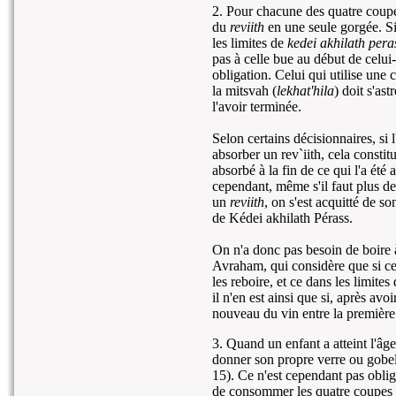
2. Pour chacune des quatre coupe
du
reviith
en une seule gorgée. Si
les limites de
kedei akhilath pera
pas à celle bue au début de celui
obligation. Celui qui utilise une
la mitsvah (
lekhat'hila
) doit s'as
l'avoir terminée.
Selon certains décisionnaires, si 
absorber un rev`iith, cela constit
absorbé à la fin de ce qui l'a été
cependant, même s'il faut plus d
un
reviith
, on s'est acquitté de so
de Kédei akhilath Pérass.
On n'a donc pas besoin de boire 
Avraham, qui considère que si ce
les reboire, et ce dans les limit
il n'en est ainsi que si, après av
nouveau du vin entre la première
3. Quand un enfant a atteint l'âg
donner son propre verre ou gobel
15). Ce n'est cependant pas oblig
de consommer les quatre coupes 