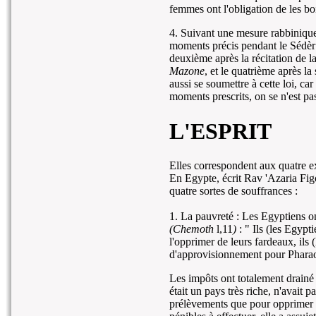
femmes ont l'obligation de les bo
4. Suivant une mesure rabbinique
moments précis pendant le Sédèr 
deuxième après la récitation de l
Mazone
, et le quatrième après l
aussi se soumettre à cette loi, ca
moments prescrits, on se n'est pas
L'ESPRIT
Elles correspondent aux quatre e
En Egypte, écrit Rav 'Azaria Fi
quatre sortes de souffrances :
1. La pauvreté : Les Egyptiens on
(Chemoth
l,11
)
: " Ils (les Egypt
l'opprimer de leurs fardeaux, ils 
d'approvisionnement pour Phara
Les impôts ont totalement drainé l
était un pays très riche, n'avait 
prélèvements que pour opprimer e