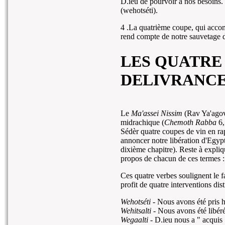
D.ieu de pourvoir à nos besoins.
(wehotséti).
4 .La quatrième coupe, qui accom
rend compte de notre sauvetage d
LES QUATRE
DELIVRANC
Le
Ma'assei Nissim
(Rav Ya'agov
midrachique (
Chemoth Rabba
6,
Sédèr quatre coupes de vin en ra
annoncer notre libération d'Egypt
dixième chapitre). Reste à expliq
propos de chacun de ces termes :
Ces quatre verbes soulignent le fa
profit de quatre interventions dist
Wehotséti
- Nous avons été pris h
Wehitsalti
- Nous avons été libéré
Wegaalti
- D.ieu nous a " acquis