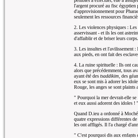
pénibles à effectuer, elle a assuj
l'argent procuré au fisc égyptien 
d'approvisionnement pour Pharao
seulement les ressources financiè
2. Les violences physiques : Les E
asservissant - et ils les ont astre
d'affaiblir et de briser leurs corps
3. Les insultes et l'avilissement :
aux pieds, en ont fait des esclaves
4. La ruine spirituelle : Ils ont c
alors que précédemment, tous ava
ayant été des
tsaddikim,
des géant
eux se sont mis à adorer les ido
Rouge, les anges se sont plaints a
" Pourquoi la mer devrait-elle se
et eux aussi adorent des idoles ! 
Quand D.ieu a ordonné à Moché de f
quatre expressions différentes de
les ont affligés. Il l'a chargé d'
" C'est pourquoi dis aux enfants d'