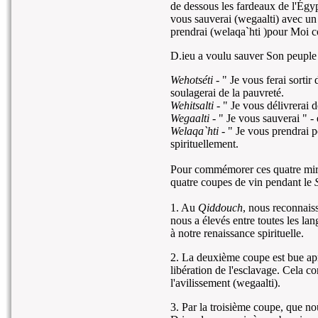
de dessous les fardeaux de l'Égypt
vous sauverai (wegaalti) avec un
prendrai (welaqa`hti )pour Moi c
D.ieu a voulu sauver Son peuple 
Wehotséti
- " Je vous ferai sortir
soulagerai de la pauvreté.
Wehitsalti
- " Je vous délivrerai 
Wegaalti
- " Je vous sauverai " - 
Welaqa`hti
- " Je vous prendrai 
spirituellement.
Pour commémorer ces quatre mira
quatre coupes de vin pendant le
1. Au
Qiddouch
, nous reconnaiss
nous a élevés entre toutes les lan
à notre renaissance spirituelle.
2. La deuxième coupe est bue aprè
libération de l'esclavage. Cela c
l'avilissement (wegaalti).
3. Par la troisième coupe, que 