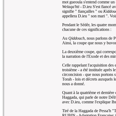
mot gueoula s'entend comme un qi
Welaqa'hti
- D.ieu S'est fiancé a
signifie " fiançailles " ou
Kiddou
appellera D.ieu " son mari ". Vo
Pendant le Sédèr, les quatre mo
chacune de ces significations :
Au
Qiddouch
, nous parlons de P
Ainsi, la coupe que nous y buvo
La deuxième coupe, qui correspon
la narration de l'Exode et des mi
Celle rappelant l'acquisition des 
troisième - a été instituée après l
circoncision - que nous portons s
Torah - lois et décrets auxquels l
nous a donné.
Quant à la quatrième et dernière c
Haggada, qui parle de notre Déli
avec D.ieu, comme l'explique Ib
Tiré de la Haggada de Pessa'h "
RUBIN - Adaptation Française: