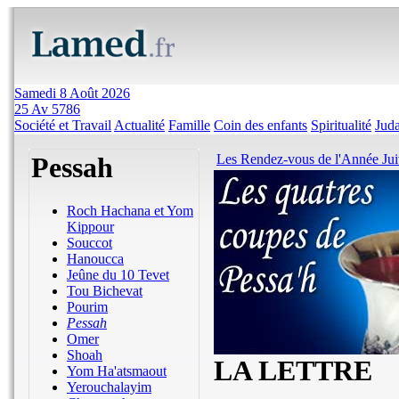
Samedi 8 Août 2026
25 Av 5786
Société et Travail
Actualité
Famille
Coin des enfants
Spiritualité
Jud
Pessah
Les Rendez-vous de l'Année Ju
Roch Hachana et Yom
Kippour
Souccot
Hanoucca
Jeûne du 10 Tevet
Tou Bichevat
Pourim
Pessah
Omer
Shoah
LA LETTRE
Yom Ha'atsmaout
Yerouchalayim