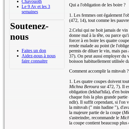
Chavouoth
Qui a l'obligation de les boire ?
Le 9 Av et les 3
semaines
1. Les femmes ont également l'ob
(472, 14), tout comme les pauvre
Soutenez-
2.Celui qui ne boit jamais de vin p
nous
donne mal à la tête, ou parce qu'
forcer à en boire les quatre coupes
rende malade au point (le l'oblige
Faites un don
permis de diluer le vin, mais pas
Aidez-nous à nous
37). On peut aussi employer du v
faire connaitre
boisson habituellement utilisée da
Comment accomplir la mitsvah ?
1. Les quatre coupes doivent tou
Michna Beroura
sur 472, 7). Il 
obligation (lekhat'hila), d'en boir
chaque fois la plus grande parti
ndlr). Il suffit cependant, si l'on
la mitsvah (" min hadine "), d'av
la majeure partie de la coupe (
Mi
s'astreindre, recommande le
Mic
la coupe contient beaucoup plus