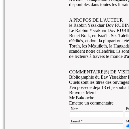
disponibles dans toutes les librair
A PROPOS DE L'AUTEUR
le Rabbin Yssakhar Dov RUBI
Le Rabbin Yssakhar Dov RUBIN, 
Benei Brak, en Israël . Ses Talei
réédités, et dont la plupart ont é
Torah, les Méguiloth, la Haggada 
scandent notre calendrier, ils son
de lecteurs à travers le monde d'
COMMENTAIRE(S) DE VISIT
Bibliographie du Eav Yissakhar
Quels sont les titres des ouvrages
J'en possede deja 13 et je souha
Bravo et Merci
Mr Bakouche
Emettre un commentaire
Nom
P
Email *
Ma