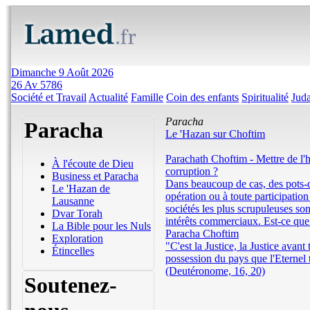
Dimanche 9 Août 2026
26 Av 5786
Société et Travail
Actualité
Famille
Coin des enfants
Spiritualité
Jud
Paracha
Paracha
Le 'Hazan sur Choftim
Parachath Choftim - Mettre de l'hu
À l'écoute de Dieu
corruption ?
Business et Paracha
Dans beaucoup de cas, des pots-d
Le 'Hazan de
opération ou à toute participatio
Lausanne
sociétés les plus scrupuleuses son
Dvar Torah
intérêts commerciaux. Est-ce que c
La Bible pour les Nuls
Paracha Choftim
Exploration
"C'est la Justice, la Justice avant
Étincelles
possession du pays que l'Eternel
(Deutéronome, 16, 20)
Soutenez-