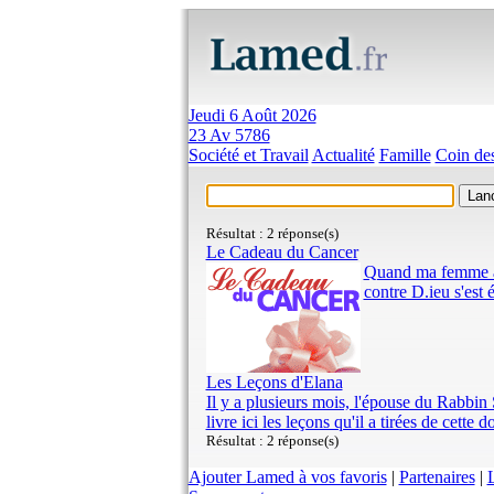
Jeudi 6 Août 2026
23 Av 5786
Société et Travail
Actualité
Famille
Coin des
Résultat : 2 réponse(s)
Le Cadeau du Cancer
Quand ma femme a a
contre D.ieu s'est 
Les Leçons d'Elana
Il y a plusieurs mois, l'épouse du Rabbin
livre ici les leçons qu'il a tirées de cette
Résultat : 2 réponse(s)
Ajouter Lamed à vos favoris
|
Partenaires
|
L