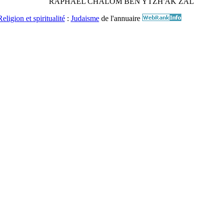
RAPHAËL CHALOM BEN YTZH'AK ZAL
Religion et spiritualité
:
Judaisme
de l'annuaire