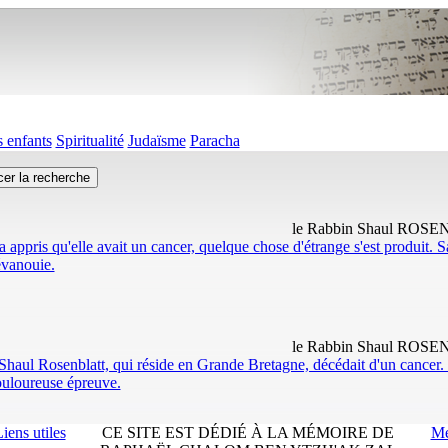
 enfants
Spiritualité
Judaïsme
Paracha
le Rabbin Shaul ROS
ppris qu'elle avait un cancer, quelque chose d'étrange s'est produit. S
évanouie.
le Rabbin Shaul ROS
 Shaul Rosenblatt, qui réside en Grande Bretagne, décédait d'un cancer. 
 douloureuse épreuve.
iens utiles
CE SITE EST DÉDIÉ À LA MÉMOIRE DE
Me