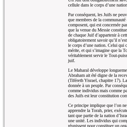
cellule dans le corps d’une nation
Par conséquent, les Juifs ne peuv
que membres de la communauté d’Is
composent, qui est concernée par
que la venue du Messie constitue 
de chaque Juif d’appartenir à cet
obligatoirement savoir qu’il n’es
le corps d’une nation. Celui qui 
mérite, et qui s’imagine que la T
véritablement servir le Tout-pui
juif.
Le Maharal développe longuement 
Abraham ait été digne de la rece
(Tiféreth Yisrael, chapitre 17). L
donnée à un peuple. Par conséquen
comme individus mais comme part
des Juifs est leur constitution c
Ce principe implique que l’on ne
apprendre la Torah, prier, exéc
tant que partie de la nation d’Is
une unité. Les individus qui comp
réunissent pour constituer un or