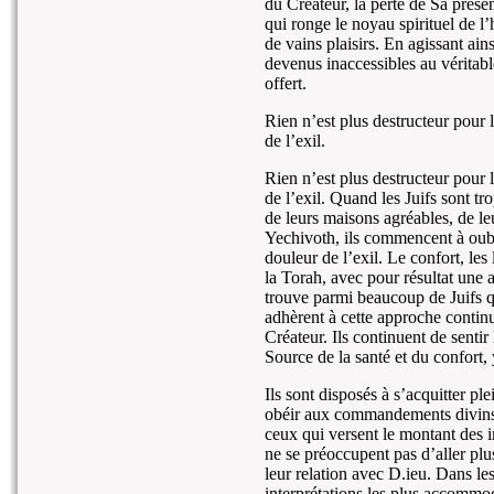
du Créateur, la perte de Sa prése
qui ronge le noyau spirituel de l
de vains plaisirs. En agissant ai
devenus inaccessibles au véritable
offert.
Rien n’est plus destructeur pour 
de l’exil.
Rien n’est plus destructeur pour 
de l’exil. Quand les Juifs sont tr
de leurs maisons agréables, de le
Yechivoth, ils commencent à oubli
douleur de l’exil. Le confort, les
la Torah, avec pour résultat une
trouve parmi beaucoup de Juifs q
adhèrent à cette approche contin
Créateur. Ils continuent de senti
Source de la santé et du confort,
Ils sont disposés à s’acquitter pl
obéir aux commandements divins, 
ceux qui versent le montant des 
ne se préoccupent pas d’aller plus
leur relation avec D.ieu. Dans les
interprétations les plus accomm