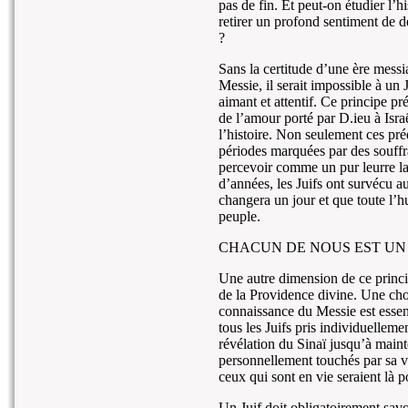
pas de fin. Et peut-on étudier l’hi
retirer un profond sentiment de 
?
Sans la certitude d’une ère messi
Messie, il serait impossible à un 
aimant et attentif. Ce principe p
de l’amour porté par D.ieu à Isra
l’histoire. Non seulement ces pré
périodes marquées par des souffr
percevoir comme un pur leurre la
d’années, les Juifs ont survécu a
changera un jour et que toute l’h
peuple.
CHACUN DE NOUS EST UN
Une autre dimension de ce princi
de la Providence divine. Une chose
connaissance du Messie est essent
tous les Juifs pris individuelleme
révélation du Sinaï jusqu’à mainte
personnellement touchés par sa ve
ceux qui sont en vie seraient là po
Un Juif doit obligatoirement savo