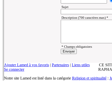
Sujet
Description (700 caractères max) *
* Champs obligatoires
Ajouter Lamed à vos favoris
|
Partenaires
|
Liens utiles
CE SI
Se connecter
RAPHA
Notre site Lamed est listé dans la catégorie
Religion et spiritualité
:
J