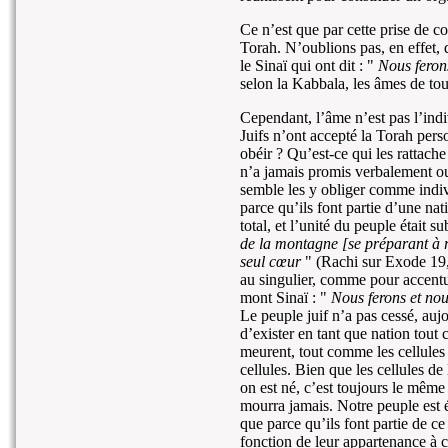
Ce n’est que par cette prise de c
Torah. N’oublions pas, en effet, 
le Sinaï qui ont dit : "
Nous feron
selon la Kabbala, les âmes de tous
Cependant, l’âme n’est pas l’indiv
Juifs n’ont accepté la Torah pers
obéir ? Qu’est-ce qui les rattach
n’a jamais promis verbalement ou 
semble les y obliger comme indiv
parce qu’ils font partie d’une na
total, et l’unité du peuple était su
de la montagne [se préparant à 
seul cœur
" (Rachi sur Exode 19, 
au singulier, comme pour accentue
mont Sinaï : "
Nous ferons et no
Le peuple juif n’a pas cessé, auj
d’exister en tant que nation tout
meurent, tout comme les cellules
cellules. Bien que les cellules de
on est né, c’est toujours le même
mourra jamais. Notre peuple est é
que parce qu’ils font partie de ce 
fonction de leur appartenance à cet