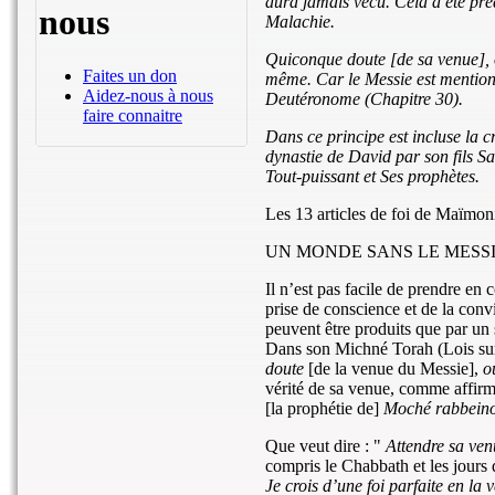
aura jamais vécu. Cela a été pré
nous
Malachie.
Quiconque doute [de sa venue], o
Faites un don
même. Car le Messie est mentionn
Aidez-nous à nous
Deutéronome (Chapitre 30).
faire connaitre
Dans ce principe est incluse la c
dynastie de David par son fils Sa
Tout-puissant et Ses prophètes.
Les 13 articles de foi de Maïmon
UN MONDE SANS LE MESS
Il n’est pas facile de prendre en 
prise de conscience et de la conv
peuvent être produits que par un st
Dans son Michné Torah (Lois sur
doute
[de la venue du Messie],
o
vérité de sa venue, comme affir
[la prophétie de]
Moché rabbein
Que veut dire : "
Attendre sa ven
compris le Chabbath et les jours
Je crois d’une foi parfaite en la 