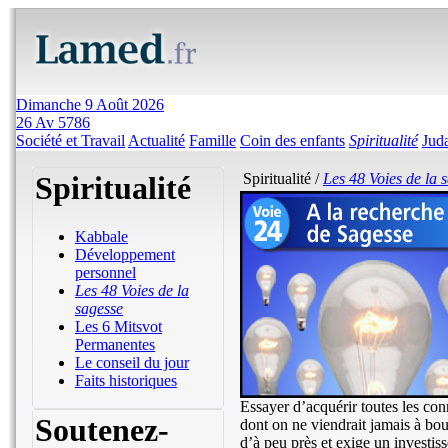
Dimanche 9 Août 2026
26 Av 5786
Société et Travail
Actualité
Famille
Coin des enfants
Spiritualité
Jud
Spiritualité
Spiritualité /
Les 48 Voies de la 
Kabbale
Développement
personnel
Les 48 Voies de la
sagesse
Les 6 Mitsvot
Permanentes
Le conseil du jour
Faits historiques
Essayer d’acquérir toutes les co
Soutenez-
dont on ne viendrait jamais à bou
d’à peu près et exige un investiss