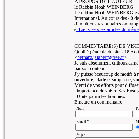
A PROPOS DE L'AUTEUR
le Rabbin Noah WEINBERG
Le rabbin Noah WEINBERG est l
International. Au cours des 40 d
d’intuitions visionnaires ont rapp
Liens vers les articles du même 
COMMENTAIRE(S) DE VISIT
Qualité générale du site -
18 Aoû
<
bernard.jalabert@free.fr
>
Je suis absolument enthousiasmé p
par son contenu.
J'y puisse beaucoup de motifs à r
ouverture, clarté et simplicité; vo
Merci de vos efforts pour diffuse
l'importance de suivre Ses Enseig
l'Unité parmi les hommes.
Emettre un commentaire
Nom
P
Email *
Ma
Sujet