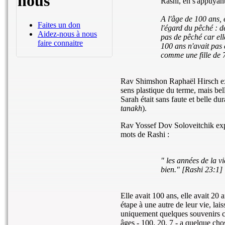
nous
Rashi, en s'appuyant
A l'âge de 100 ans, 
Faites un don
l'égard du pêché : d
Aidez-nous à nous
pas de pêché car el
faire connaitre
100 ans n'avait pas d
comme une fille de 
Rav Shimshon Raphaël Hirsch expl
sens plastique du terme, mais bel
Sarah était sans faute et belle du
tanakh
).
Rav Yossef Dov Soloveitchik expl
mots de Rashi :
" les années de la vi
bien." [Rashi 23:1]
Elle avait 100 ans, elle avait 20 
étape à une autre de leur vie, lai
uniquement quelques souvenirs ch
âges - 100, 20, 7 - a quelque chos