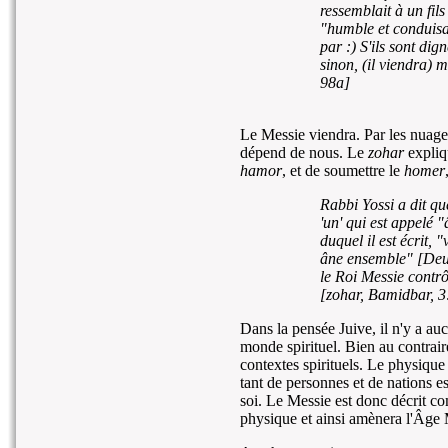
ressemblait à un fils
"humble et conduisa
par :) S'ils sont dig
sinon, (il viendra) 
98a]
Le Messie viendra. Par les nuage
dépend de nous. Le
zohar
expliqu
hamor
, et de soumettre le
homer
Rabbi Yossi a dit qu
'un' qui est appelé "
duquel il est écrit,
âne ensemble" [Deut
le Roi Messie contr
[
zohar
, Bamidbar, 
Dans la pensée Juive, il n'y a au
monde spirituel. Bien au contrair
contextes spirituels. Le physique
tant de personnes et de nations e
soi. Le Messie est donc décrit co
physique et ainsi amènera l'Âge