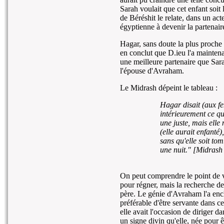
Sarah voulait que cet enfant soit
de Béréshit le relate, dans un act
égyptienne à devenir la partenair
Hagar, sans doute la plus proche
en conclut que D.ieu l'a mainten
une meilleure partenaire que Sa
l'épouse d'Avraham.
Le Midrash dépeint le tableau :
Hagar disait (aux f
intérieurement ce qu
une juste, mais elle n
(elle aurait enfanté
sans qu'elle soit to
une nuit." [Midras
On peut comprendre le point de vu
pour régner, mais la recherche de
père. Le génie d'Avraham l'a enchan
préférable d'être servante dans 
elle avait l'occasion de diriger d
un signe divin qu'elle, née pour ê