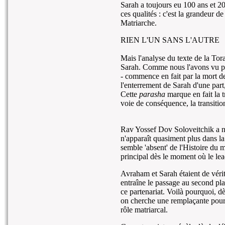
Sarah a toujours eu 100 ans et 20 
ces qualités : c'est la grandeur d
Matriarche.
RIEN L'UN SANS L'AUTRE
Mais l'analyse du texte de la To
Sarah. Comme nous l'avons vu pl
- commence en fait par la mort de
l'enterrement de Sarah d'une part
Cette
parasha
marque en fait la t
voie de conséquence, la transitio
Rav Yossef Dov Soloveitchik a no
n'apparaît quasiment plus dans la
semble 'absent' de l'Histoire du m
principal dès le moment où le lea
Avraham et Sarah étaient de vérit
entraîne le passage au second pl
ce partenariat. Voilà pourquoi, dè
on cherche une remplaçante pour
rôle matriarcal.