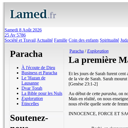
Samedi 8 Août 2026
25 Av 5786
Société et Travail
Actualité
Famille
Coin des enfants
Spiritualité
Jud
Paracha
Paracha
/
Exploration
La première M
À l'écoute de Dieu
Business et Paracha
Et les jours de Sarah furent cent a
Le 'Hazan de
de la vie de Sarah. Sarah mourut
Lausanne
[Genèse 23:1-2]
Dvar Torah
La Bible pour les Nuls
Au début de cette
parasha
, on n
Exploration
Mais en réalité, on nous enseigne
Étincelles
nous révèle quelle sorte de femme
INNOCENCE, FORCE ET SA
Soutenez-