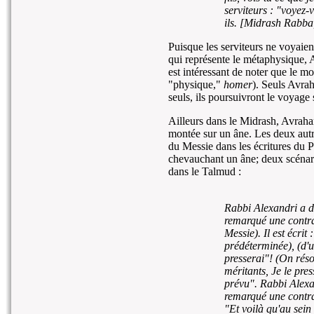
serviteurs : "voyez-
ils. [Midrash Rabba
Puisque les serviteurs ne voyaien
qui représente le métaphysique, A
est intéressant de noter que le m
"physique,"
homer
). Seuls Avra
seuls, ils poursuivront le voyage s
Ailleurs dans le Midrash, Avraha
montée sur un âne. Les deux autr
du Messie dans les écritures du 
chevauchant un âne; deux scénar
dans le Talmud :
Rabbi Alexandri a d
remarqué une contrad
Messie). Il est écrit
prédéterminée), (d'un
presserai"! (On résou
méritants, Je le pre
prévu". Rabbi Alexa
remarqué une contrad
"Et voilà qu'au sein