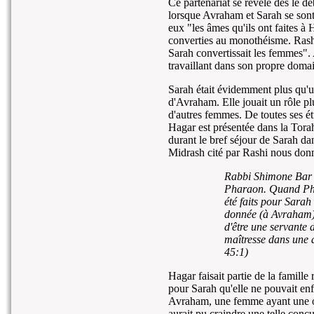
Ce partenariat se révèle dès le d
lorsque Avraham et Sarah se sont
eux "les âmes qu'ils ont faites à H
converties au monothéisme. Rashi
Sarah convertissait les femmes".
travaillant dans son propre doma
Sarah était évidemment plus qu'u
d'Avraham. Elle jouait un rôle plus
d'autres femmes. De toutes ses ét
Hagar est présentée dans la Tora
durant le bref séjour de Sarah da
Midrash cité par Rashi nous don
Rabbi Shimone Bar Yo
Pharaon. Quand Phar
été faits pour Sarah d
donnée (à Avraham),
d'être une servante 
maîtresse dans une 
45:1)
Hagar faisait partie de la famille 
pour Sarah qu'elle ne pouvait enfa
Avraham, une femme ayant une or
aurait pu craindre une telle conc