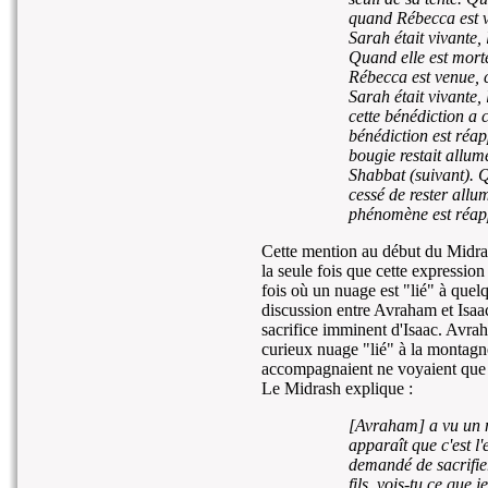
quand Rébecca est v
Sarah était vivante, 
Quand elle est morte
Rébecca est venue, c
Sarah était vivante, 
cette bénédiction a 
bénédiction est réap
bougie restait allumé
Shabbat (suivant). 
cessé de rester allu
phénomène est réap
Cette mention au début du Midrash
la seule fois que cette expression
fois où un nuage est "lié" à que
discussion entre Avraham et Isaac
sacrifice imminent d'Isaac. Avra
curieux nuage "lié" à la montagne
accompagnaient ne voyaient que
Le Midrash explique :
[Avraham] a vu un nu
apparaît que c'est l'
demandé de sacrifier 
fils, vois-tu ce que j