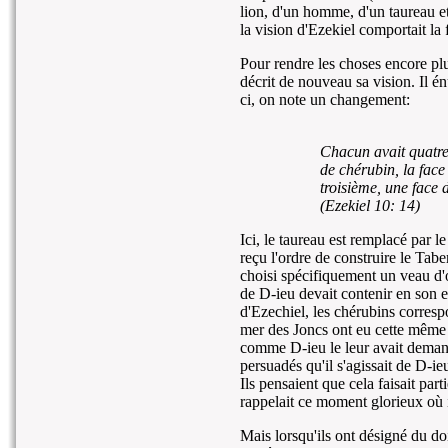
lion, d'un homme, d'un taureau et 
la vision d'Ezekiel comportait la 
Pour rendre les choses encore plu
décrit de nouveau sa vision. Il én
ci, on note un changement:
Chacun avait quatre 
de chérubin, la fac
troisième, une face 
(Ezekiel 10: 14)
Ici, le taureau est remplacé par l
reçu l'ordre de construire le Tab
choisi spécifiquement un veau d'o
de D-ieu devait contenir en son en
d'Ezechiel, les chérubins correspo
mer des Joncs ont eu cette même 
comme D-ieu le leur avait demand
persuadés qu'il s'agissait de D-ieu
Ils pensaient que cela faisait par
rappelait ce moment glorieux où 
Mais lorsqu'ils ont désigné du do