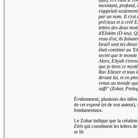
inexistant, profond,
s'appelait seulement 
par un nom. Il s'est
précieux et a créé
E
lettres des deux mo
d'
Elokim
(D-ieu). Qu
veau d'or, ils faisai
Israël sont tes dieux
était combiné au '
El
secret que le monde 
Alors, Eliyah s'envol
que je tiens ce myst
Rav Eliezer et tous 
devant lui, et en pleu
venus au monde que 
suffi" (Zohar, Prolo
Évidemment, plusieurs des idées 
de cet exposé (et de son auteur)
fondamentaux.
Le Zohar indique que la création
Eleh
qui constituent les lettres d
se lit: