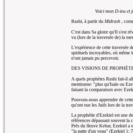
Voici mon D-ieu et j
Rashi, à partir du
Midrash
, com
C'est dans Sa gloire qu'Il s'est r
vu (lors de la traversée de) la me
L'expérience de cette traversée d
spirituels incroyables, où même 
n'ont jamais pu percevoir.
DES VISIONS DE PROPHÈT
A quels prophètes Rashi fait-il a
mentionne: "plus qu'Isaïe ou Ez
faisant la comparaison avec Ezek
Pouvons-nous apprendre de cette 
qu'ont eue les Juifs lors de la tra
La prophétie d'Ezekiel est une des
références dépassant souvent la 
Près du fleuve Kebar, Ezekiel a eu
"la patte d'un veau" (Ezekiel 1: 7