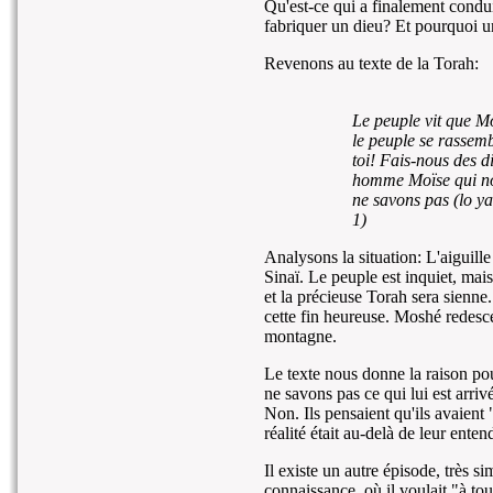
Qu'est-ce qui a finalement conduit
fabriquer un dieu? Et pourquoi u
Revenons au texte de la Torah:
Le peuple vit que M
le peuple se rassemb
toi! Fais-nous des d
homme Moïse qui nou
ne savons pas (lo ya
1)
Analysons la situation: L'aiguill
Sinaï. Le peuple est inquiet, mais 
et la précieuse Torah sera sienne
cette fin heureuse. Moshé redesce
montagne.
Le texte nous donne la raison pou
ne savons pas ce qui lui est arri
Non. Ils pensaient qu'ils avaient "
réalité était au-delà de leur ente
Il existe un autre épisode, très si
connaissance, où il voulait "à tou