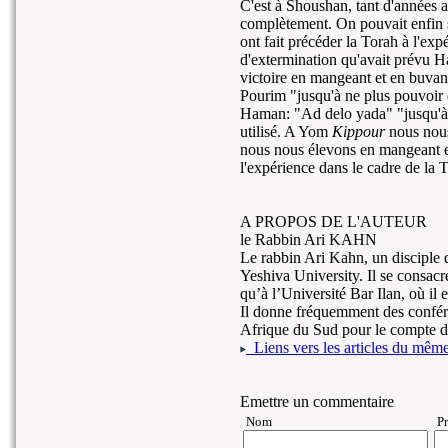
C'est à Shoushan, tant d'années a
complètement. On pouvait enfin san
ont fait précéder la Torah à l'expé
d'extermination qu'avait prévu Ha
victoire en mangeant et en buvant
Pourim "jusqu'à ne plus pouvoir 
Haman: "Ad delo yada" "jusqu
utilisé. A Yom
Kippour
nous nous
nous nous élevons en mangeant e
l'expérience dans le cadre de la 
A PROPOS DE L'AUTEUR
le Rabbin Ari KAHN
Le rabbin Ari Kahn, un disciple 
Yeshiva University. Il se consac
qu’à l’Université Bar Ilan, où il
Il donne fréquemment des confér
Afrique du Sud pour le compte de
Liens vers les articles du même 
Emettre un commentaire
Nom
P