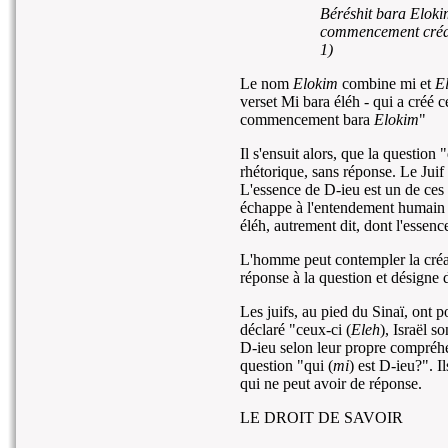
Béréshit bara
Eloki
commencement cré
1)
Le nom
Elokim
combine mi et
E
verset Mi bara éléh - qui a créé 
commencement bara
Elokim
"
Il s'ensuit alors, que la question
rhétorique, sans réponse. Le Juif
L'essence de D-ieu est un de ces 
échappe à l'entendement humain p
éléh, autrement dit, dont l'essenc
L'homme peut contempler la créat
réponse à la question et désigne d
Les juifs, au pied du Sinaï, ont p
déclaré "ceux-ci (
Eleh
), Israël s
D-ieu selon leur propre compréhen
question "qui (
mi
) est D-ieu?". I
qui ne peut avoir de réponse.
LE DROIT DE SAVOIR