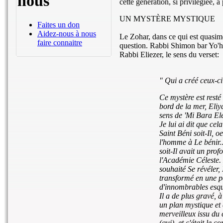
nous
cette génération, si privilégiée,
UN MYSTÈRE MYSTIQUE
Faites un don
Aidez-nous à nous
Le Zohar, dans ce qui est quasime
faire connaitre
question. Rabbi Shimon bar Yo'ha
Rabbi Eliezer, le sens du verset:
" Qui a créé ceux-ci
Ce mystère est resté
bord de la mer, Eliya
sens de 'Mi Bara
El
Je lui ai dit que cela
Saint Béni soit-Il, 
l'homme à Le bénir...
soit-Il avait un pro
l'Académie Céleste. 
souhaité Se révéler, 
transformé en une pen
d'innombrables esqu
Il a de plus gravé, à
un plan mystique et 
merveilleux issu du 
(qui), et c'était le 