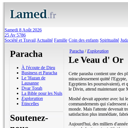
Samedi 8 Août 2026
25 Av 5786
Société et Travail
Actualité
Famille
Coin des enfants
Spiritualité
Jud
Paracha
Paracha
/
Exploration
Le Veau d' Or
À l'écoute de Dieu
Business et Paracha
Cette parasha contient une des pl
Le 'Hazan de
miraculeusement quitté l'Egypte, 
Lausanne
Egyptiens les poursuivaient), et
Dvar Torah
le Divin, attend maintenant que
La Bible pour les Nuls
Exploration
Moshé devait apporter avec lui le
Étincelles
commandements qui s'adressent aux
monde. Mais l'attente devenait tr
satisfaction plus immédiate, fabri
Soutenez-
Aujourd'hui, des milliers d'anné