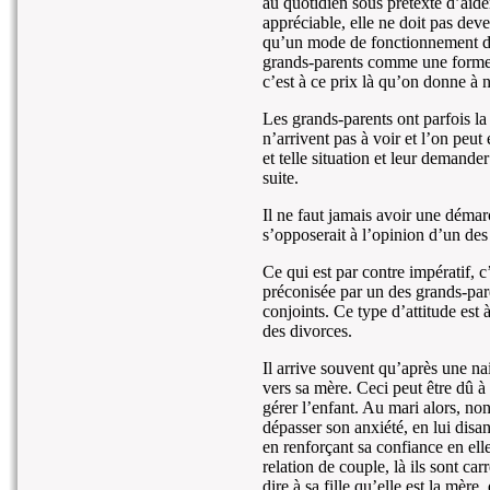
au quotidien sous prétexte d’aider
appréciable, elle ne doit pas dev
qu’un mode de fonctionnement diff
grands-parents comme une forme d
c’est à ce prix là qu’on donne à n
Les grands-parents ont parfois la
n’arrivent pas à voir et l’on peu
et telle situation et leur demande
suite.
Il ne faut jamais avoir une déma
s’opposerait à l’opinion d’un des
Ce qui est par contre impératif, 
préconisée par un des grands-par
conjoints. Ce type d’attitude est
des divorces.
Il arrive souvent qu’après une na
vers sa mère. Ceci peut être dû à 
gérer l’enfant. Au mari alors, non
dépasser son anxiété, en lui disant
en renforçant sa confiance en ell
relation de couple, là ils sont ca
dire à sa fille qu’elle est la mère