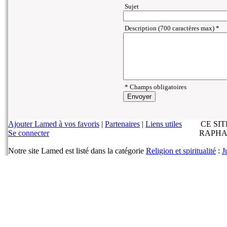
Sujet
Description (700 caractères max) *
* Champs obligatoires
Ajouter Lamed à vos favoris
|
Partenaires
|
Liens utiles
CE SI
Se connecter
RAPHA
Notre site Lamed est listé dans la catégorie
Religion et spiritualité
:
J