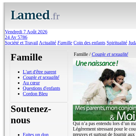
Vendredi 7 Août 2026
24 Av 5786
Société et Travail
Actualité
Famille
Coin des enfants
Spiritualité
Jud
Famille
Famille /
Couple et sexualité
L'art d'être parent
Couple et sexualité
Au cœur
Questions d'enfants
Cordon Bleu
Soutenez-
nous
Qui n’a pas entendu lors d’un mar
Légèrement stressant pour le coup
preuves et surtout de fournir aux
Faites un don