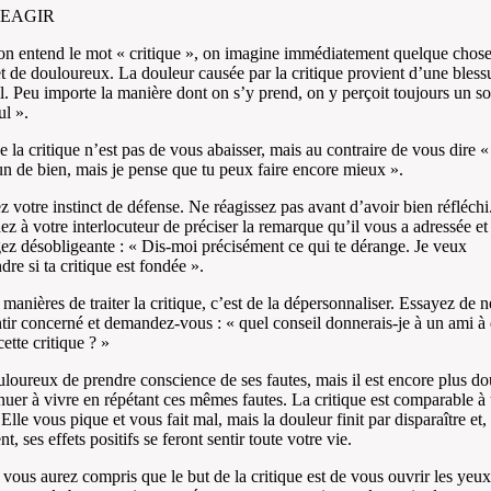
REAGIR
n entend le mot « critique », on imagine immédiatement quelque chose
et de douloureux. La douleur causée par la critique provient d’une bless
l. Peu importe la manière dont on s’y prend, on y perçoit toujours un s
ul ».
e la critique n’est pas de vous abaisser, mais au contraire de vous dire «
n de bien, mais je pense que tu peux faire encore mieux ».
 votre instinct de défense. Ne réagissez pas avant d’avoir bien réfléchi
 à votre interlocuteur de préciser la remarque qu’il vous a adressée et
ez désobligeante : « Dis-moi précisément ce qui te dérange. Je veux
re si ta critique est fondée ».
manières de traiter la critique, c’est de la dépersonnaliser. Essayez de n
tir concerné et demandez-vous : « quel conseil donnerais-je à un ami à 
ette critique ? »
ouloureux de prendre conscience de ses fautes, mais il est encore plus d
nuer à vivre en répétant ces mêmes fautes. La critique est comparable à
 Elle vous pique et vous fait mal, mais la douleur finit par disparaître et,
t, ses effets positifs se feront sentir toute votre vie.
vous aurez compris que le but de la critique est de vous ouvrir les yeux