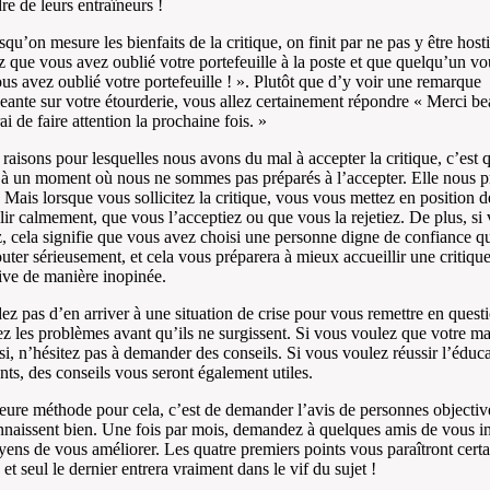
re de leurs entraîneurs !
qu’on mesure les bienfaits de la critique, on finit par ne pas y être hosti
 que vous avez oublié votre portefeuille à la poste et que quelqu’un vou
us avez oublié votre portefeuille ! ». Plutôt que d’y voir une remarque
eante sur votre étourderie, vous allez certainement répondre « Merci b
ai de faire attention la prochaine fois. »
raisons pour lesquelles nous avons du mal à accepter la critique, c’est q
 à un moment où nous ne sommes pas préparés à l’accepter. Elle nous p
. Mais lorsque vous sollicitez la critique, vous vous mettez en position d
llir calmement, que vous l’acceptiez ou que vous la rejetiez. De plus, si 
ez, cela signifie que vous avez choisi une personne digne de confiance q
outer sérieusement, et cela vous préparera à mieux accueillir une critiqu
ive de manière inopinée.
ez pas d’en arriver à une situation de crise pour vous remettre en questi
 les problèmes avant qu’ils ne surgissent. Si vous voulez que votre ma
ssi, n’hésitez pas à demander des conseils. Si vous voulez réussir l’éduc
nts, des conseils vous seront également utiles.
eure méthode pour cela, c’est de demander l’avis de personnes objective
naissent bien. Une fois par mois, demandez à quelques amis de vous i
ens de vous améliorer. Les quatre premiers points vous paraîtront cert
et seul le dernier entrera vraiment dans le vif du sujet !