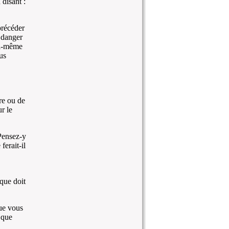
disant :
précéder
 danger
oi-même
us
rre ou de
r le
 Pensez-y
erait-il
que doit
que vous
 que