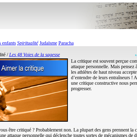
 enfants
Spiritualité
Judaïsme
Paracha
lité /
Les 48 Voies de la sagesse
La critique est souvent perçue c
attaque personnelle. Mais pensez 
les athlètes de haut niveau accepte
d’entendre de leurs entraîneurs ! 
une critique constructive nous per
progresser.
us être critiqué ? Probablement non. La plupart des gens prennent la c
e attaque personnelle qui déclenche toutes sortes de mécanismes de d