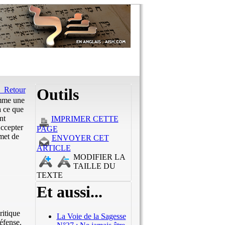
Retour
Outils
omme une
à ce que
nt
IMPRIMER CETTE
Accepter
PAGE
met de
ENVOYER CET
ARTICLE
MODIFIER LA
TAILLE DU
TEXTE
Et aussi...
ritique
La Voie de la Sagesse
éfense.