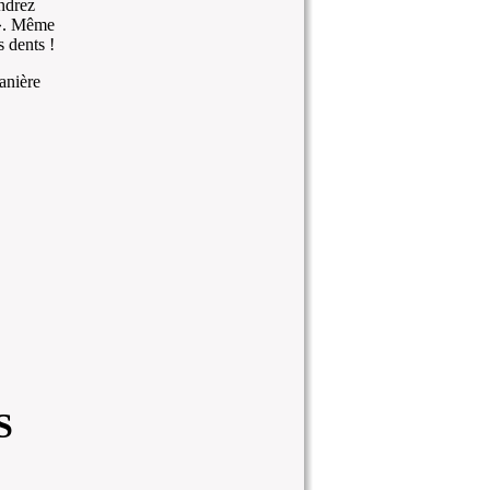
ndrez
 ». Même
 dents !
anière
S