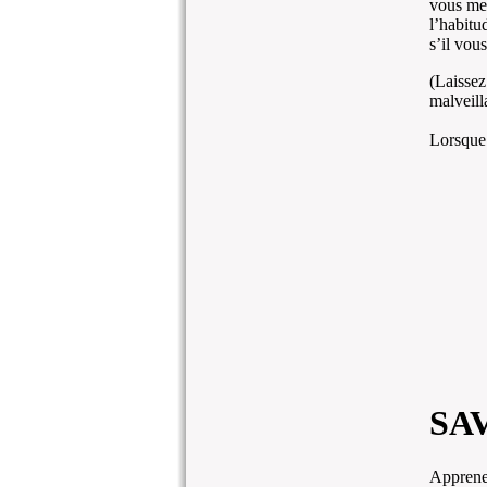
vous met
l’habitu
s’il vou
(Laissez
malveill
Lorsque 
SA
Apprenez