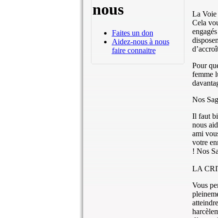
nous
La Voie
Cela vou
engagés 
Faites un don
disposen
Aidez-nous à nous
d’accroî
faire connaitre
Pour que
femme lu
davantag
Nos Sage
Il faut 
nous aid
ami vous
votre en
! Nos Sa
LA CRI
Vous pen
pleineme
atteindr
harcèlem