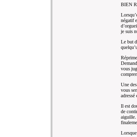
BIEN 
Lorsqu’o
négatif 
d’orguei
je suis n
Le but d
quelqu’u
Réprimez
Demandez
vous jug
comprend
Une des 
vous sen
adressé c
Il est d
de conti
aiguille.
finalemen
Lorsque 