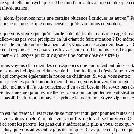
ce spirituelle ou psychique ont besoin d’être aidés au même titre que ce
t physiquement.
, alors, éprouvons-nous une certaine réticence à critiquer les autres ? P
lons être aimés et que nous pensons qu’ils vont nous en vouloir.
 que vous voyez quelqu’un sur le point de tomber dans une cage d’asc
allez-vous pas vous précipiter en lui criant de faire attention ? De même,
efuse de prendre un médicament, allez-vous vous éloigner en disant : « 
ement trop amer ; je ne vais pas insister pour qu’il le prenne car il risqu
imer » ? (Essayez plutôt d’y ajouter une bonne dose de sucre !)
nous voyons clairement les conséquences que pourraient entraîner cert
nous avons l’obligation d’intervenir. La Torah dit qu’il n’est d’amour vér
i qui comporte également la notion de châtiment. Si vous vous sentez
nt concernés par le comportement d’un ami, vous trouverez un moyen d
 aide, même s’il n’a pas conscience d’en avoir besoin. Ne soyez pas nég
sentez que quelqu’un est malheureux ou a un comportement autodestruc
s passif. Ils finiront par payer le prix de leurs erreurs. Soyez vigilants. 
 est indifférent, il est facile de se montrer indulgent pour les fautes d’a
s vous aimez quelqu’un, plus vous souffrez de le voir se fourvoyer. C’e
 ce sont les parents, les gens qui s’intéressent le plus à vous, ceux qui 
e plus, qui vous adressent le plus de critiques. C’est justement parce que