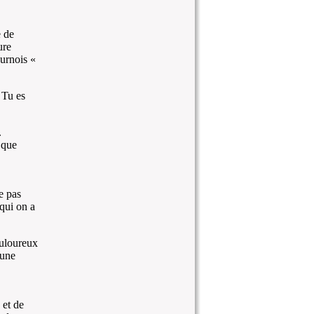
 de
ure
ournois «
 Tu es
.
 que
e pas
qui on a
ouloureux
 une
 et de