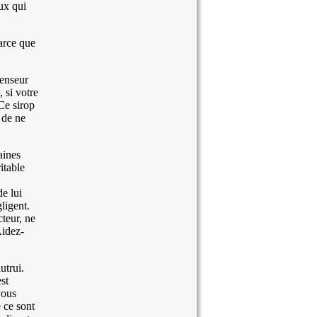
ux qui
arce que
enseur
 si votre
Ce sirop
e de ne
aines
itable
e lui
ligent.
teur, ne
Aidez-
utrui.
st
vous
 ce sont