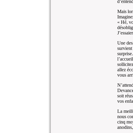
d’entend
Mais lors
Imaginez
« Hé, vo
désoblig
J’essaier
Une des 
survient
surprise
l’accuei
sollicit
allez éc
vous arr
N’attend
Devancez
soit réu
vos enfa
La meill
nous con
cinq moy
anodins, 