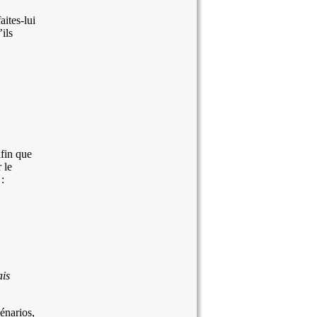
ites-lui
ils
afin que
 le
:
ais
énarios,