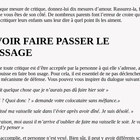
que mesure de critique, donnez-lui dix mesures d’amour. Rassurez-la, fa
ue vous êtes de son côté. De nombreux parents font l’erreur de croire qu’
ritiquer leurs enfants sans leur dire à quel point ils les aiment.
VOIR FAIRE PASSER LE
SSAGE
e toute critique est d’être acceptée par la personne à qui elle s’adresse, 
 puisse en faire bon usage. Pour cela, il est essentiel de ne pas déclencher
mécanisme de défense. Vous pouvez vous inspirer du dialogue suivant 
ait quelque chose que je n’aurais pas dû faire hier soir »
 ? Quoi donc ? » demande votre colocataire sans méfiance.»
aissé ma vaisselle sale dans l’évier après avoir dîné. Je suis désolé. »
raison, moi aussi il m’arrive d’oublier de faire ma vaisselle le soir. Je v
d’y penser »
accomplie, et personne n’est vexé. Bien sûr, il peut y avoir différents sc