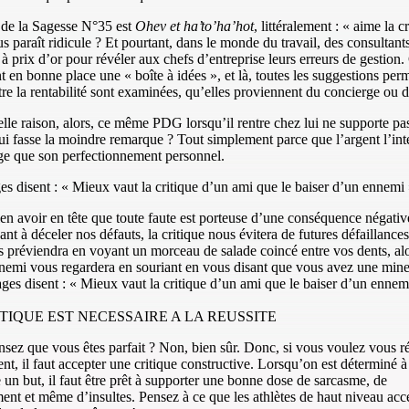
 de la Sagesse N°35 est
Ohev et ha’to’ha’hot
, littéralement : « aime la cr
s paraît ridicule ? Et pourtant, dans le monde du travail, des consultant
à prix d’or pour révéler aux chefs d’entreprise leurs erreurs de gestion.
t en bonne place une « boîte à idées », et là, toutes les suggestions perm
tre la rentabilité sont examinées, qu’elles proviennent du concierge ou
lle raison, alors, ce même PDG lorsqu’il rentre chez lui ne supporte pa
i fasse la moindre remarque ? Tout simplement parce que l’argent l’int
e que son perfectionnement personnel.
s disent : « Mieux vaut la critique d’un ami que le baiser d’un ennemi
bien avoir en tête que toute faute est porteuse d’une conséquence négativ
ant à déceler nos défauts, la critique nous évitera de futures défaillance
 préviendra en voyant un morceau de salade coincé entre vos dents, al
nemi vous regardera en souriant en vous disant que vous avez une min
ges disent : « Mieux vaut la critique d’un ami que le baiser d’un ennem
TIQUE EST NECESSAIRE A LA REUSSITE
sez que vous êtes parfait ? Non, bien sûr. Donc, si vous voulez vous ré
nt, il faut accepter une critique constructive. Lorsqu’on est déterminé à
e un but, il faut être prêt à supporter une bonne dose de sarcasme, de
ent et même d’insultes. Pensez à ce que les athlètes de haut niveau acc