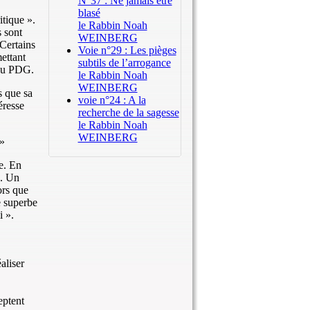
N°37 : Ne jamais être
blasé
itique ».
le Rabbin Noah
s sont
WEINBERG
 Certains
Voie n°29 : Les pièges
ettant
subtils de l’arrogance
 du PDG.
le Rabbin Noah
WEINBERG
s que sa
voie n°24 : A la
éresse
recherche de la sagesse
le Rabbin Noah
WEINBERG
 »
e. En
s. Un
ors que
e superbe
i ».
aliser
eptent