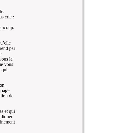
le.
s crie :
eaucoup.
u’elle
rend par
e
vous la
ue vous
e qui
on.
riage
ation de
s et qui
ndiquer
ainement