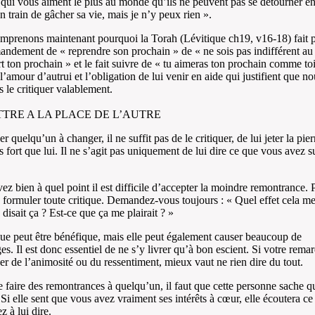
s qui vous aiment le plus au monde qu’ils ne peuvent pas se détourner en 
en train de gâcher sa vie, mais je n’y peux rien ».
prenons maintenant pourquoi la Torah (Lévitique ch19, v16-18) fait 
ndement de « reprendre son prochain » de « ne sois pas indifférent au
t ton prochain » et le fait suivre de « tu aimeras ton prochain comme t
 l’amour d’autrui et l’obligation de lui venir en aide qui justifient que no
s le critiquer valablement.
TTRE A LA PLACE DE L’AUTRE
r quelqu’un à changer, il ne suffit pas de le critiquer, de lui jeter la pie
us fort que lui. Il ne s’agit pas uniquement de lui dire ce que vous avez su
ez bien à quel point il est difficile d’accepter la moindre remontrance.
 formuler toute critique. Demandez-vous toujours : « Quel effet cela me f
 disait ça ? Est-ce que ça me plairait ? »
que peut être bénéfique, mais elle peut également causer beaucoup de
. Il est donc essentiel de ne s’y livrer qu’à bon escient. Si votre remar
r de l’animosité ou du ressentiment, mieux vaut ne rien dire du tout.
 faire des remontrances à quelqu’un, il faut que cette personne sache 
 Si elle sent que vous avez vraiment ses intérêts à cœur, elle écoutera ce
z à lui dire.