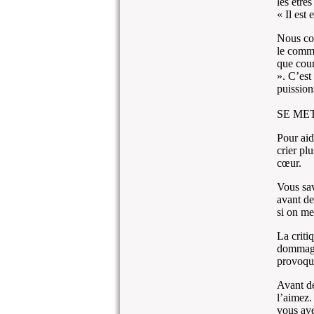
les être
« Il est 
Nous com
le comma
que cour
». C’est
puission
SE ME
Pour aide
crier pl
cœur.
Vous sav
avant de
si on me
La criti
dommages
provoque
Avant de
l’aimez.
vous ave