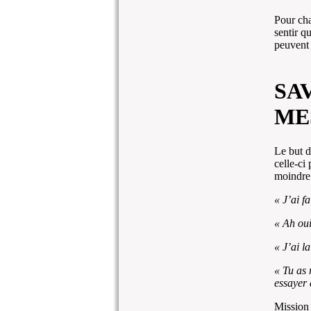
Pour cha
sentir q
peuvent c
SA
ME
Le but d
celle-ci
moindre 
« J’ai f
« Ah oui
« J’ai l
« Tu as 
essayer 
Mission 