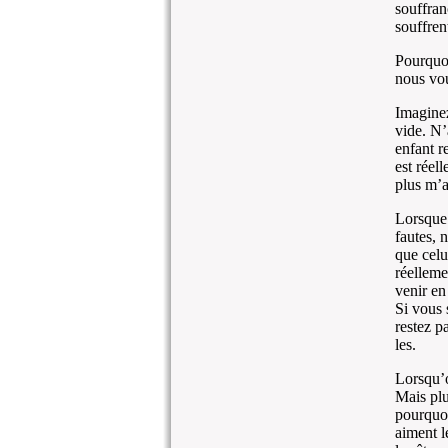
souffran
souffren
Pourquoi
nous vou
Imaginez
vide. N’
enfant r
est réell
plus m’a
Lorsque 
fautes, 
que celu
réelleme
venir en
Si vous 
restez pa
les.
Lorsqu’on
Mais plu
pourquoi
aiment l