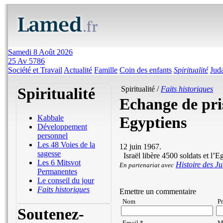
Samedi 8 Août 2026
25 Av 5786
Société et Travail
Actualité
Famille
Coin des enfants
Spiritualité
Jud
Spiritualité
Spiritualité /
Faits historiques
Echange de pri
Egyptiens
Kabbale
Développement
personnel
Les 48 Voies de la
12 juin 1967.
sagesse
Israël libère 4500 soldats et l’Eg
Les 6 Mitsvot
Histoire des Ju
En partenariat avec
Permanentes
Le conseil du jour
Faits historiques
Emettre un commentaire
Nom
P
Soutenez-
Email *
Ma