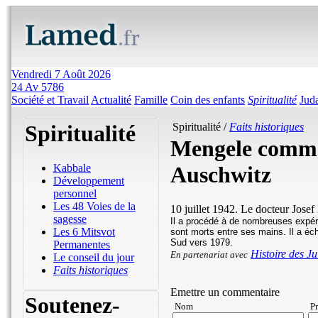
Vendredi 7 Août 2026
24 Av 5786
Société et Travail
Actualité
Famille
Coin des enfants
Spiritualité
Jud
Spiritualité
Spiritualité /
Faits historiques
Mengele commen
Auschwitz
Kabbale
Développement
personnel
Les 48 Voies de la
10 juillet 1942. Le docteur Jos
sagesse
Il a procédé à de nombreuses expér
Les 6 Mitsvot
sont morts entre ses mains. Il a éc
Sud vers 1979.
Permanentes
Histoire des Ju
En partenariat avec
Le conseil du jour
Faits historiques
Emettre un commentaire
Soutenez-
Nom
P