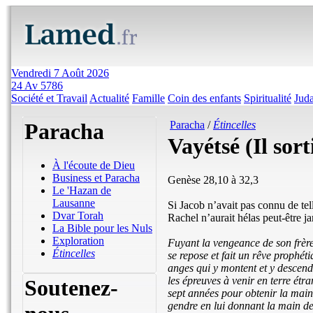
Vendredi 7 Août 2026
24 Av 5786
Société et Travail
Actualité
Famille
Coin des enfants
Spiritualité
Jud
Paracha
Paracha
/
Étincelles
Vayétsé (Il sort
À l'écoute de Dieu
Business et Paracha
Genèse 28,10 à 32,3
Le 'Hazan de
Lausanne
Si Jacob n’avait pas connu de te
Dvar Torah
Rachel n’aurait hélas peut-être ja
La Bible pour les Nuls
Exploration
Fuyant la vengeance de son frère
Étincelles
se repose et fait un rêve prophétiqu
anges qui y montent et y descend
les épreuves à venir en terre étr
Soutenez-
sept années pour obtenir la main
gendre en lui donnant la main de