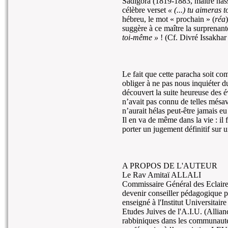
Sadigora (1819-1883, maître hassi
célèbre verset
« (...) tu aimera
hébreu, le mot « prochain » (
réa
suggère à ce maître la surprenant
toi-même »
! (Cf. Divré Issakhar
Le fait que cette paracha soit co
obliger à ne pas nous inquiéter du
découvert la suite heureuse des é
n’avait pas connu de telles mésa
n’aurait hélas peut-être jamais eu 
Il en va de même dans la vie : il 
porter un jugement définitif sur 
A PROPOS DE L'AUTEUR
Le Rav Amitaï ALLALI
Commissaire Général des Eclaireu
devenir conseiller pédagogique p
enseigné à l'Institut Universitai
Etudes Juives de l'A.I.U. (Allianc
rabbiniques dans les communauté