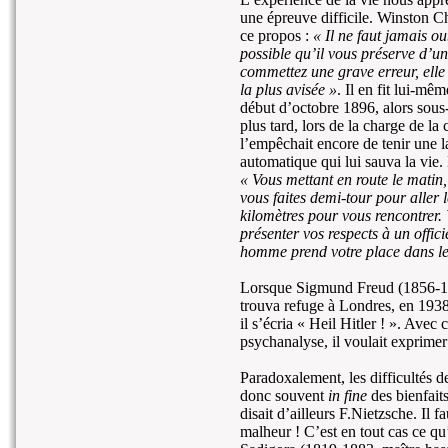
une épreuve difficile. Winston C
ce propos :
« Il ne faut jamais ou
possible qu’il vous préserve d’u
commettez une grave erreur, elle 
la plus avisée »
. Il en fit lui-mê
début d’octobre 1896, alors sous-l
plus tard, lors de la charge de l
l’empêchait encore de tenir une l
automatique qui lui sauva la vie.
« Vous mettant en route le matin,
vous faites demi-tour pour aller 
kilomètres pour vous rencontrer.
présenter vos respects à un offici
homme prend votre place dans le
Lorsque Sigmund Freud (1856-1939
trouva refuge à Londres, en 193
il s’écria « Heil Hitler ! ». Avec 
psychanalyse, il voulait exprimer
Paradoxalement, les difficultés d
donc souvent
in fine
des bienfait
disait d’ailleurs F.Nietzsche. Il f
malheur ! C’est en tout cas ce