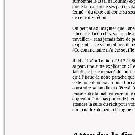
surnommé le Baal haTourim) expli
quitté la maison de ses parents da
fermé » du texte qui conte sa sec
de cette discrétion.
On peut aussi imaginer que l’abse
labeur de Jacob chez son oncle au
travailler « sans jamais faire de 
exigeant... «le sommeil fuyait me
(Ce commentaire m’a été souffl
Rabbi ‘Haïm Touitou (1912-1986, 
sa part, une autre explication : Le
Jacob, ce juste menacé de mort par
qu’à l’issue de notre paracha que 
cette fuite donnera au final l’oc
construire sa famille et d’être à
pause entre la malheureuse fuite 
apprendre à ne pas porter de jugem
attendre la suite du récit pour v
être paradoxalement à l’origine d