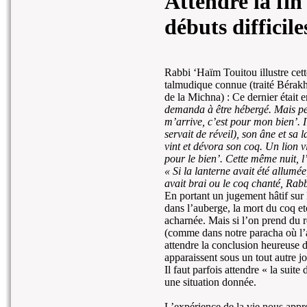
Attendre la fin 
débuts difficile
Rabbi ‘Haïm Touitou illustre cett
talmudique connue (traité Bérakh
de la Michna) : Ce dernier était
demanda à être hébergé. Mais perso
m’arrive, c’est pour mon bien’. 
servait de réveil), son âne et sa 
vint et dévora son coq. Un lion vin
pour le bien’. Cette même nuit, l
« Si la lanterne avait été allumé
avait brai ou le coq chanté, Rabb
En portant un jugement hâtif sur 
dans l’auberge, la mort du coq et
acharnée. Mais si l’on prend du r
(comme dans notre paracha où l’
attendre la conclusion heureuse 
apparaissent sous un tout autre jo
Il faut parfois attendre « la suit
une situation donnée.
L’expérience de la vie nous appre