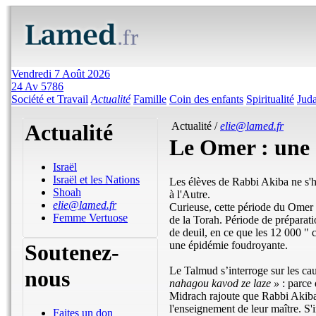
Vendredi 7 Août 2026
24 Av 5786
Société et Travail
Actualité
Famille
Coin des enfants
Spiritualité
Jud
Actualité
Actualité /
elie@lamed.fr
Le Omer : une 
Israël
Israël et les Nations
Les élèves de Rabbi Akiba ne s'ho
Shoah
à l'Autre.
elie@lamed.fr
Curieuse, cette période du Omer 
Femme Vertuose
de la Torah. Période de préparat
de deuil, en ce que les 12 000 "
une épidémie foudroyante.
Soutenez-
Le Talmud s’interroge sur les caus
nous
nahagou kavod ze laze »
: parce 
Midrach rajoute que Rabbi Akiba e
l'enseignement de leur maître. S'i
Faites un don