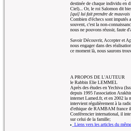
destinée de chaque individu en d
Ciel)... Or, le roi Salomon dit bi
[qui] lui fait prendre de mauvais
Combien d'échecs sont imputés a
souvent, c'est la non-connaissance
nous ne pouvons réussir, faute d'
Savoir Découvrir, Accepter et App
nous engager dans des réalisation
ce moment là, nous saurons trouv
A PROPOS DE L'AUTEUR
le Rabbin Elie LEMMEL
Après des études en Yechiva (Israe
depuis 1995 l'association Arakhim
internet Lamed.fr, et en 2002 la 
intervient régulièrement à la rad
d'ethique de RAMBAM france il 
Conférencier international, il int
sur celui de la famille;
Liens vers les articles du même 