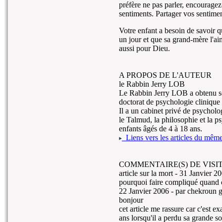
préfère ne pas parler, encouragez-
sentiments. Partager vos sentiment
Votre enfant a besoin de savoir 
un jour et que sa grand-mère l'aim
aussi pour Dieu.
A PROPOS DE L'AUTEUR
le Rabbin Jerry LOB
Le Rabbin Jerry LOB a obtenu s
doctorat de psychologie clinique à
Il a un cabinet privé de psycholog
le Talmud, la philosophie et la ps
enfants âgés de 4 à 18 ans.
Liens vers les articles du même 
COMMENTAIRE(S) DE VISIT
article sur la mort -
31 Janvier 2
pourquoi faire compliqué quand o
22 Janvier 2006
- par chekroun g
bonjour
cet article me rassure car c'est e
ans lorsqu'il a perdu sa grande so