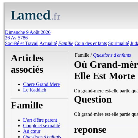
Dimanche 9 Août 2026
26 Av 5786
Société et Travail
Actualité
Famille
Coin des enfants
Spiritualité
Jud
Articles
Famille /
Questions d'enfants
Où Grand-mère 
associés
Elle Est Morte
Chere Grand Mere
Le Kaddich
Où grand-mère est-elle partie qua
Question
Famille
Où grand-mère est-elle partie qua
L'art d'être parent
Couple et sexualité
reponse
Au cœur
Questions d'enfants