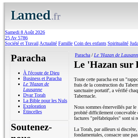
Samedi 8 Août 2026
25 Av 5786
Société et Travail
Actualité
Famille
Coin des enfants
Spiritualité
Jud
Paracha
Paracha
/
Le 'Hazan de Lausann
Le 'Hazan sur
À l'écoute de Dieu
Business et Paracha
Toute cette paracha est un "rappo
Le 'Hazan de
frais de la construction du Tabern
Lausanne
sanctuaire portatif', a vérifié cha
Dvar Torah
Tabernacle.
La Bible pour les Nuls
Exploration
Nous sommes émerveillés par le "
Étincelles
probité difficilement concevable 
factures "préfabriquées" sont si 
Soutenez-
La Torah, par ailleurs si discrèt
fondamentales, consacre une para