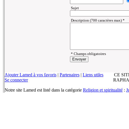
Sujet
Description (700 caractères max) *
* Champs obligatoires
Ajouter Lamed à vos favoris
|
Partenaires
|
Liens utiles
CE SI
Se connecter
RAPHA
Notre site Lamed est listé dans la catégorie
Religion et spiritualité
:
J