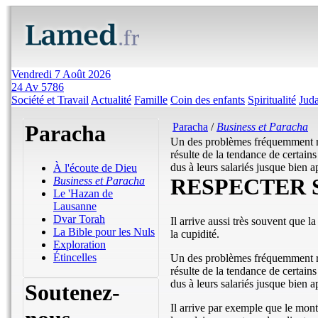
Vendredi 7 Août 2026
24 Av 5786
Société et Travail
Actualité
Famille
Coin des enfants
Spiritualité
Jud
Paracha
Paracha
/
Business et Paracha
Un des problèmes fréquemment re
résulte de la tendance de certains
dus à leurs salariés jusque bien a
À l'écoute de Dieu
RESPECTER 
Business et Paracha
Le 'Hazan de
Lausanne
Dvar Torah
Il arrive aussi très souvent que l
La Bible pour les Nuls
la cupidité.
Exploration
Étincelles
Un des problèmes fréquemment re
résulte de la tendance de certains
dus à leurs salariés jusque bien a
Soutenez-
Il arrive par exemple que le mont