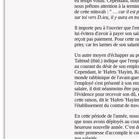
en temps voulu. Cependant, nous
nous prêtons attention à la termi
de cette mitsvah : "
… car il est p
sur toi vers D.ieu, il y aura en t
Il importe peu à l'ouvrier que l'
lui évitera d'avoir à payer son sa
reçoit pas paiement. Pour cette ra
prier, car les larmes de son salari
Un autre moyen d'échapper au péch
Talmud (ibid.) indique que l'emplo
au courant du désir de son employ
Cependant, le 'Hafets 'Hayim, R
monde rabbinique de l'avant-guer
l'employé s'est présenté à son em
salaire, il doit néanmoins être p
l'évidence pour recevoir son dû, 
cette raison, dit le 'Hafets 'Hayi
l'établissement du contrat de trav
En cette période de l'année, nous
que nous avons déployés au cours
heureuse nouvelle année. C'est 
notre promesse d'accomplir le co
nos salariés.