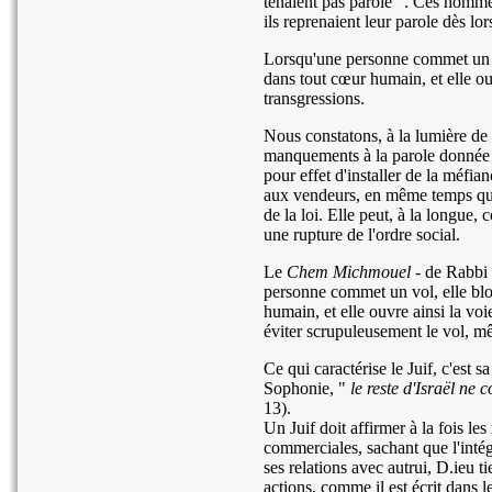
tenaient pas parole ". Ces homme
ils reprenaient leur parole dès lor
Lorsqu'une personne commet un vol
dans tout cœur humain, et elle ou
transgressions.
Nous constatons, à la lumière de c
manquements à la parole donnée d
pour effet d'installer de la méfia
aux vendeurs, en même temps qu'e
de la loi. Elle peut, à la longue, 
une rupture de l'ordre social.
Le
Chem Michmouel
- de Rabbi
personne commet un vol, elle bloq
humain, et elle ouvre ainsi la vo
éviter scrupuleusement le vol, m
Ce qui caractérise le Juif, c'est 
Sophonie, "
le reste d'Israël ne
13).
Un Juif doit affirmer à la fois le
commerciales, sachant que l'intégri
ses relations avec autrui, D.ieu t
actions, comme il est écrit dans 