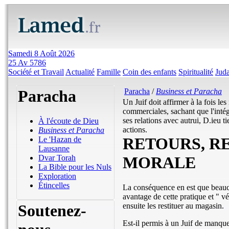
Samedi 8 Août 2026
25 Av 5786
Société et Travail
Actualité
Famille
Coin des enfants
Spiritualité
Jud
Paracha
Paracha
/
Business et Paracha
Un Juif doit affirmer à la fois le
commerciales, sachant que l'intégri
ses relations avec autrui, D.ieu t
À l'écoute de Dieu
actions.
Business et Paracha
RETOURS, R
Le 'Hazan de
Lausanne
MORALE
Dvar Torah
La Bible pour les Nuls
Exploration
Étincelles
La conséquence en est que beaucou
avantage de cette pratique et " vé
Soutenez-
ensuite les restituer au magasin.
Est-il permis à un Juif de manquer