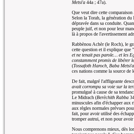
Metsi'a
44a ; 47a).
Que veut dire cette comparaison 
Selon la Torah, la génération du
dépravée dans sa conduite. Quant
peuple juif, et non pour leur man
là à propos de l'avertissement adr
Rabbènou Achèr (le Roch), le gr
cette question et il explique que 
et ne tenait pas parole… et les E
constamment promis de libérer le
(
Tossafoth Haroch, Baba Metsi'a
ces nations comme la source de l
De fait, malgré l'affligeante des
avait corrompu sa voie sur la ter
promulgué à cause de sa tendance
Le Midrach (
Berèchith Rabba
34
minuscules afin d'échapper aux r
aux règles normales prévues pour l
fait, pour avoir utilisé des échap
tromper autrui, et non pour avoir
Nous comprenons mieux, dès lors,