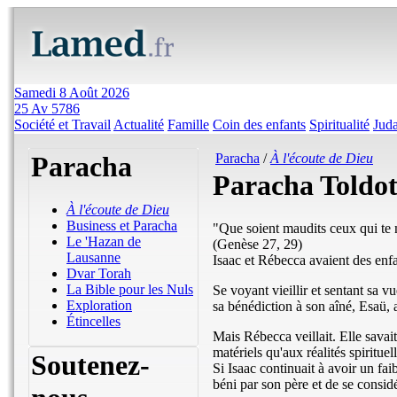
Samedi 8 Août 2026
25 Av 5786
Société et Travail
Actualité
Famille
Coin des enfants
Spiritualité
Jud
Paracha
Paracha
/
À l'écoute de Dieu
Paracha Toldo
À l'écoute de Dieu
Business et Paracha
"Que soient maudits ceux qui te m
Le 'Hazan de
(Genèse 27, 29)
Lausanne
Isaac et Rébecca avaient des enfa
Dvar Torah
La Bible pour les Nuls
Se voyant vieillir et sentant sa v
Exploration
sa bénédiction à son aîné, Esaü, 
Étincelles
Mais Rébecca veillait. Elle savai
matériels qu'aux réalités spirituel
Soutenez-
Si Isaac continuait à avoir un faib
béni par son père et de se consid