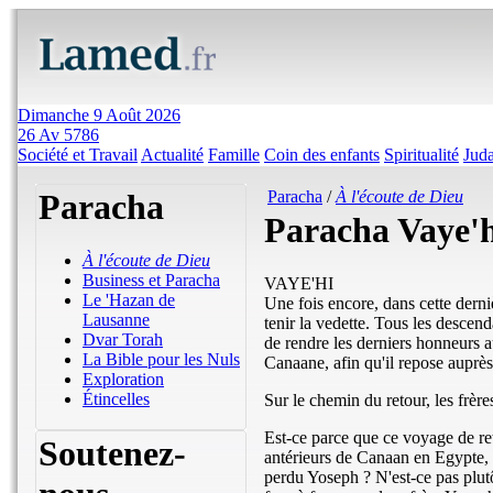
Dimanche 9 Août 2026
26 Av 5786
Société et Travail
Actualité
Famille
Coin des enfants
Spiritualité
Jud
Paracha
Paracha
/
À l'écoute de Dieu
Paracha Vaye'
À l'écoute de Dieu
Business et Paracha
VAYE'HI
Le 'Hazan de
Une fois encore, dans cette derni
Lausanne
tenir la vedette. Tous les desce
Dvar Torah
de rendre les derniers honneurs a
La Bible pour les Nuls
Canaane, afin qu'il repose auprès
Exploration
Étincelles
Sur le chemin du retour, les frère
Est-ce parce que ce voyage de re
Soutenez-
antérieurs de Canaan en Egypte, à
perdu Yoseph ? N'est-ce pas plut