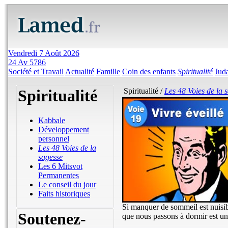
Vendredi 7 Août 2026
24 Av 5786
Société et Travail
Actualité
Famille
Coin des enfants
Spiritualité
Jud
Spiritualité
Spiritualité /
Les 48 Voies de la 
Kabbale
Développement
personnel
Les 48 Voies de la
sagesse
Les 6 Mitsvot
Permanentes
Le conseil du jour
Faits historiques
Si manquer de sommeil est nuisib
Soutenez-
que nous passons à dormir est un