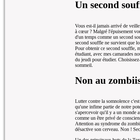
Un second souf
Vous est-il jamais arrivé de veill
à cœur ? Malgré l'épuisement vou
d'un temps comme un second souffl
second souffle ne survient que lo
Pour obtenir ce second souffle, me
étudiant, avec mes camarades nous
du jeudi pour étudier. Choisissez-
sommeil.
Non au zombii
Lutter contre la somnolence c'est
qu'une infime partie de notre poten
s'apercevoir qu'il y a un monde 
comme un être privé de conscienc
Attention au syndrome du zombie
désactive son cerveau. Non ! Sec
Un des principaux buts de la Tor