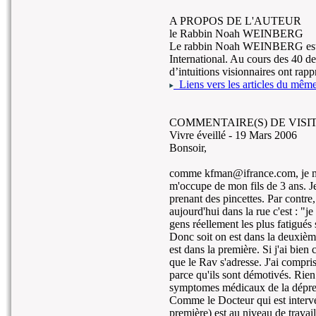
A PROPOS DE L'AUTEUR
le Rabbin Noah WEINBERG
Le rabbin Noah WEINBERG est l
International. Au cours des 40 d
d’intuitions visionnaires ont rapp
Liens vers les articles du même 
COMMENTAIRE(S) DE VISIT
Vivre éveillé -
19 Mars 2006
Bonsoir,
comme kfman@ifrance.com, je me c
m'occupe de mon fils de 3 ans. Je 
prenant des pincettes. Par contre
aujourd'hui dans la rue c'est : "j
gens réellement les plus fatigués s
Donc soit on est dans la deuxième 
est dans la première. Si j'ai bien
que le Rav s'adresse. J'ai compris
parce qu'ils sont démotivés. Rien
symptomes médicaux de la dépress
Comme le Docteur qui est interve
première) est au niveau de travai