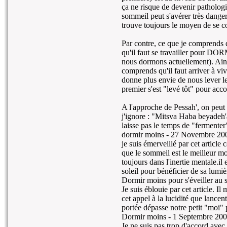
ça ne risque de devenir pathologi
sommeil peut s'avérer très dangere
trouve toujours le moyen de se cou
Par contre, ce que je comprends 
qu'il faut se travailler pour
nous dormons actuellement). Ainsi
comprends qu'il faut arriver à vi
donne plus envie de nous lever l
premier s'est "levé tôt" pour acc
A l'approche de Pessah', on peut 
j'ignore : "Mitsva Haba beyadeh'a,
laisse pas le temps de "fermenter" 
dormir moins -
27 Novembre 20
je suis émerveillé par cet articl
que le sommeil est le meilleur mo
toujours dans l'inertie mentale.il
soleil pour bénéficier de sa lumi
Dormir moins pour s'éveiller au s
Je suis éblouie par cet article. I
cet appel à la lucidité que lancent
portée dépasse notre petit "moi" 
Dormir moins -
1 Septembre 20
Je ne suis pas trop d'accord avec