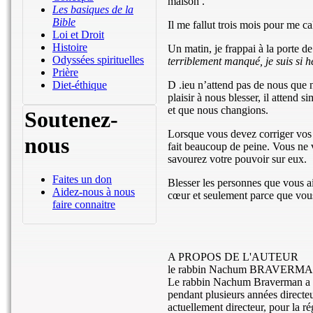
maison .
Les basiques de la
Bible
Il me fallut trois mois pour me ca
Loi et Droit
Histoire
Un matin, je frappai à la porte d
Odyssées spirituelles
terriblement manqué, je suis si h
Prière
D .ieu n’attend pas de nous que n
Diet-éthique
plaisir à nous blesser, il attend
et que nous changions.
Soutenez-
Lorsque vous devez corriger vos e
nous
fait beaucoup de peine. Vous ne
savourez votre pouvoir sur eux.
Faites un don
Blesser les personnes que vous ai
Aidez-nous à nous
cœur et seulement parce que vous
faire connaitre
A PROPOS DE L'AUTEUR
le rabbin Nachum BRAVERM
Le rabbin Nachum Braverman a étud
pendant plusieurs années direct
actuellement directeur, pour la 