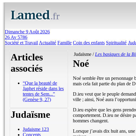
Dimanche 9 Août 2026
26 Av 5786
Société et Travail
Actualité
Famille
Coin des enfants
Spiritualité
Jud
Articles
Judaïsme /
Les basiques de la Bi
Noé
associés
Noé semble être un personnage bi
“Que la beauté de
mais cela fait partie du plan de D
Japhet réside dans les
D.ieu veut que le peuple demande
tentes de Sem...”
ville ; ainsi, Noé aura l’opportun
(Genèse 9, 27)
D.ieu espère que les gens prendro
Judaïsme
comportement. D.ieu ne désire pa
hommes changent.
Judaisme 123
Lorsque j’avais dix huit ans, une 
Concepts