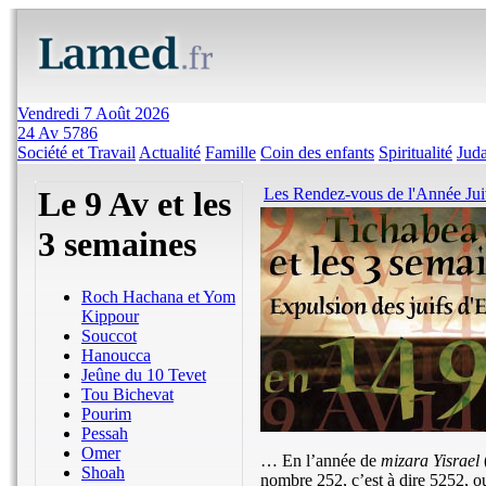
Vendredi 7 Août 2026
24 Av 5786
Société et Travail
Actualité
Famille
Coin des enfants
Spiritualité
Jud
Le 9 Av et les
Les Rendez-vous de l'Année Ju
3 semaines
Roch Hachana et Yom
Kippour
Souccot
Hanoucca
Jeûne du 10 Tevet
Tou Bichevat
Pourim
Pessah
Omer
… En l’année de
mizara Yisrael
Shoah
nombre 252, c’est à dire 5252, o