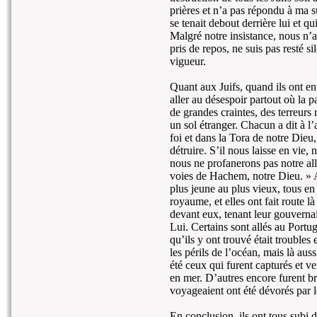
prières et n’a pas répondu à ma su
se tenait debout derrière lui et qu
Malgré notre insistance, nous n’
pris de repos, ne suis pas resté si
vigueur.
Quant aux Juifs, quand ils ont ente
aller au désespoir partout où la p
de grandes craintes, des terreurs 
un sol étranger. Chacun a dit à l
foi et dans la Tora de notre Die
détruire. S’il nous laisse en vie
nous ne profanerons pas notre al
voies de Hachem, notre Dieu. » A 
plus jeune au plus vieux, tous e
royaume, et elles ont fait route 
devant eux, tenant leur gouverna
Lui. Certains sont allés au Portug
qu’ils y ont trouvé était troubles 
les périls de l’océan, mais là au
été ceux qui furent capturés et 
en mer. D’autres encore furent brû
voyageaient ont été dévorés par 
En conclusion, ils ont tous subi d