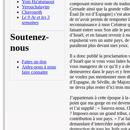
Yom Ha'atsmaout
composant
mizara
note du traduc
Yerouchalayim
Grenade ainsi que la grande ville
Chavouoth
Ésaü [le roi d’Espagne] s’est al
Le 9 Av et les 3
de m’avoir permis de remporter 
semaines
reconnaissance à mon Créateur qui
faisant entrer sous Son aile le p
Soutenez-
d’Israël, et en faisant revenir à ma
expulserai vers un autre pays, de 
nous
paraîtront plus devant mes yeux.
Il a donc publié la proclamation s
d’Israël que si vous vous faites ba
Faites un don
vous mangerez de ce qu’il y a de 
Aidez-nous à nous
demeurerez dans le pays et y fere
faire connaitre
ne voulez pas mentionner mon di
d’Espagne, de Séville, de Majorq
ne devra plus rester d’ici trois 
J’appartenais à cette époque à la 
point que ma gorge en est devenue
et l’ai supplié : « Sauvez-nous, 
? Imposez-nous un grand tribut, d
contribution à son pays. » J’ai fa
demandant d’intercéder auprès de 
destruction de tous les Juifs soi