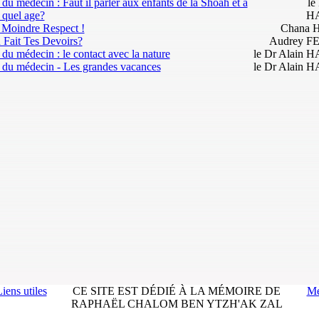
 du médecin : Faut il parler aux enfants de la Shoah et à
le
e quel age?
H
 Moindre Respect !
Chana 
 Fait Tes Devoirs?
Audrey 
 du médecin : le contact avec la nature
le Dr Alain
s du médecin - Les grandes vacances
le Dr Alain
iens utiles
CE SITE EST DÉDIÉ À LA MÉMOIRE DE
Me
RAPHAËL CHALOM BEN YTZH'AK ZAL