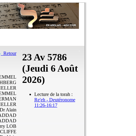
Retour
23 Av 5786
(Jeudi 6 Août
2026)
 LEMMEL
OCHBERG
HELLER
 LEMMEL
Lecture de la torah :
VERMAN
Re'eh - Deutéronome
HELLER
11:26-16:17
 Dr Alain
ADDAD
 HADDAD
erry LOB
DCLIFFE