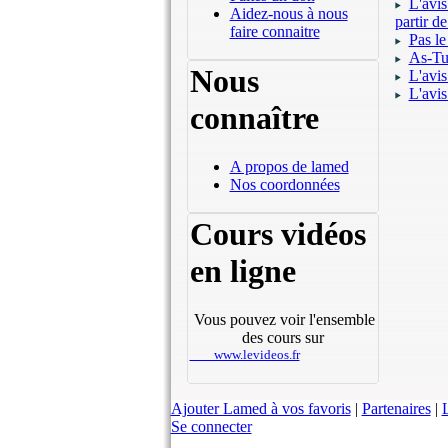
L'avis
Aidez-nous à nous
partir d
faire connaitre
Pas le
As-Tu
Nous
L'avis
L'avi
connaître
A propos de lamed
Nos coordonnées
Cours vidéos
en ligne
Vous pouvez voir l'ensemble
des cours sur
www.levideos.fr
Ajouter Lamed à vos favoris
|
Partenaires
|
L
Se connecter