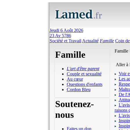
Jeudi 6 Août 2026
23 Av 5786
Société et Travail
Actualité
Famille
Coin de
Famille
Famille
Aller à 
L'art d'être parent
Voir e
Couple et sexualité
Les ad
Au cœur
Respec
Questions d'enfants
Maltra
Cordon Bleu
De l'A
Attit
Soutenez-
L'avis
raisons 
nous
L'avis
Inspir
Inspir
Faites un don