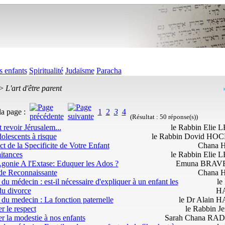
s enfants
Spiritualité
Judaïsme
Paracha
 >
L'art d'être parent
la page :
1
2
3
4
(Résultat : 50 réponse(s))
t revoir Jérusalem...
le Rabbin Elie
olescents à risque
le Rabbin Dovid H
t de la Specificite de Votre Enfant
Chana 
itances
le Rabbin Elie
gonie A l'Extase: Eduquer les Ados ?
Emuna BRA
ude Reconnaissante
Chana 
 du médecin : est-il nécessaire d'expliquer à un enfant les
le
du divorce
H
 du medecin : La fonction paternelle
le Dr Alain
er le respect
le Rabbin J
er la modestie à nos enfants
Sarah Chana RA