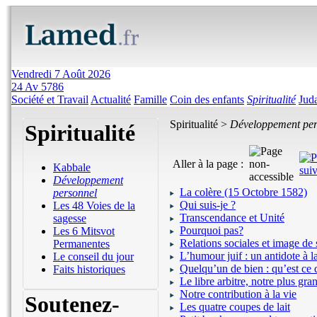
Vendredi 7 Août 2026
24 Av 5786
Société et Travail
Actualité
Famille
Coin des enfants
Spiritualité
Jud
Spiritualité >
Développement per
Spiritualité
Aller à la page :
Kabbale
Développement
La colère (15 Octobre 1582)
personnel
Qui suis-je ?
Les 48 Voies de la
Transcendance et Unité
sagesse
Pourquoi pas?
Les 6 Mitsvot
Relations sociales et image de 
Permanentes
L’humour juif : un antidote à l
Le conseil du jour
Quelqu’un de bien : qu’est ce 
Faits historiques
Le libre arbitre, notre plus gra
Notre contribution à la vie
Soutenez-
Les quatre coupes de lait