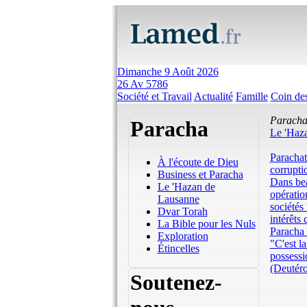
Dimanche 9 Août 2026
26 Av 5786
Société et Travail
Actualité
Famille
Coin des
Parach
Paracha
Le 'Haz
Parachat
À l'écoute de Dieu
corrupti
Business et Paracha
Dans bea
Le 'Hazan de
opératio
Lausanne
sociétés
Dvar Torah
intérêts
La Bible pour les Nuls
Paracha
Exploration
"C'est la
Étincelles
possessi
(Deutér
Soutenez-