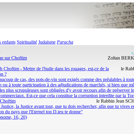
 enfants
Spiritualité
Judaïsme
Paracha
a
an sur Choftim
Zoltan BER
h Choftim - Mettre de l'huile dans les rouages, est-ce de la
le Rab
on ?
ucoup de cas, des pots-de-vin sont exigés comme des préalables à tout
n ou à toute participation à des adjudications de marchés, si bien que m
 les plus scrupuleuses sont obligées d'y avoir recours afin de préserver l
 commerciaux. Est-ce que cela constitue la corruption interdite par la Tor
 Choftim
le Rabbin Jean 
 Justice, la Justice avant tout, que tu dois rechercher, afin que tu vives e
on du pays que l'Eternel ton D.ieu te donne"
onome, 16, 20)