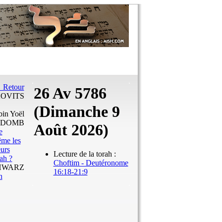
Retour
26 Av 5786
KOVITS
(Dimanche 9
bin Yoël
DOMB
Août 2026)
e
ême les
eurs
Lecture de la torah :
ah ?
Choftim - Deutéronome
SCHWARZ
16:18-21:9
n