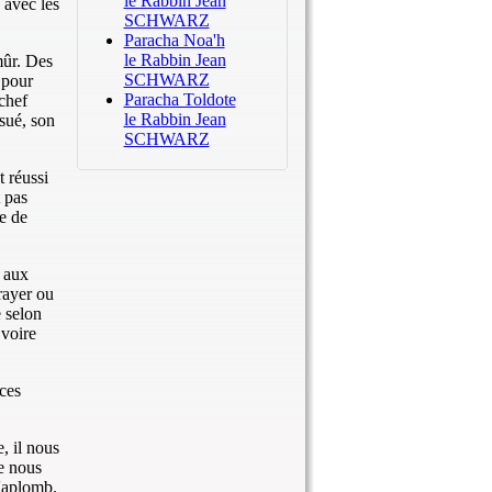
le Rabbin Jean
 avec les
SCHWARZ
Paracha Noa'h
le Rabbin Jean
mûr. Des
SCHWARZ
 pour
Paracha Toldote
chef
le Rabbin Jean
sué, son
SCHWARZ
 réussi
t pas
e de
e aux
rayer ou
e selon
 voire
ces
, il nous
e nous
d'aplomb.