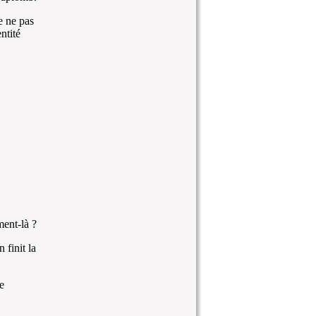
e ne pas
ntité
ment-là ?
finit la
e