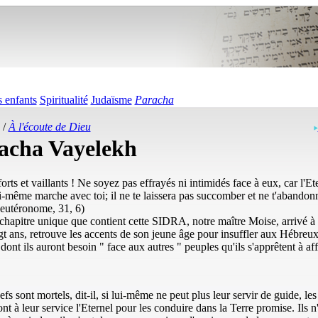
 enfants
Spiritualité
Judaïsme
Paracha
/
À l'écoute de Dieu
acha Vayelekh
orts et vaillants ! Ne soyez pas effrayés ni intimidés face à eux, car l'Et
i-même marche avec toi; il ne te laissera pas succomber et ne t'abandon
eutéronome, 31, 6)
chapitre unique que contient cette SIDRA, notre maître Moise, arrivé à 
gt ans, retrouve les accents de son jeune âge pour insuffler aux Hébreux
dont ils auront besoin " face aux autres " peuples qu'ils s'apprêtent à aff
efs sont mortels, dit-il, si lui-même ne peut plus leur servir de guide, les
ont à leur service l'Eternel pour les conduire dans la Terre promise. Ils n