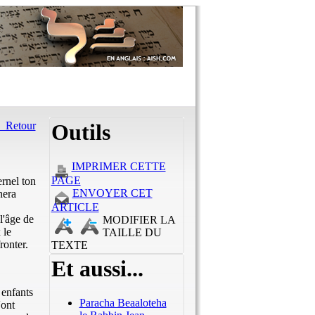
Retour
Outils
IMPRIMER CETTE
PAGE
ernel ton
ENVOYER CET
nera
ARTICLE
l'âge de
MODIFIER LA
 le
TAILLE DU
ronter.
TEXTE
Et aussi...
 enfants
Paracha Beaaloteha
'ont