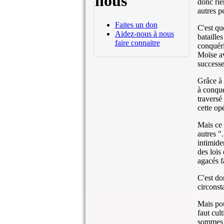
nous
donc rie
autres p
Faites un don
C'est qu
Aidez-nous à nous
bataille
faire connaitre
conquéri
Moïse av
successe
Grâce à 
à conqué
traversé
cette op
Mais ce 
autres "
intimide
des lois
agacés f
C'est do
circonst
Mais pou
faut cul
sommes e