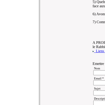
5) Quels
face aux
6) Avons
7) Comme
A PRO
le Rab
Liens v
Emettre
Nom
Email *
Sujet
Descripti