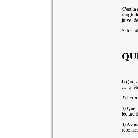
C'est la
rougir d
juive, de
Si les j
QU
I) Quels
conquêt
2) Pourq
3) Quell
lecture 
4) Avons
réponse.