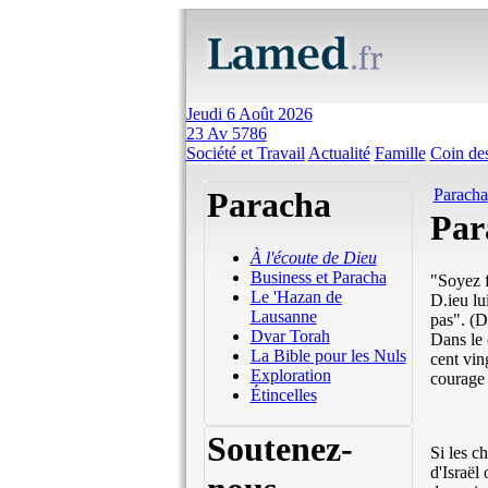
Jeudi 6 Août 2026
23 Av 5786
Société et Travail
Actualité
Famille
Coin des
Paracha
Paracha
Par
À l'écoute de Dieu
Business et Paracha
"Soyez f
Le 'Hazan de
D.ieu lu
Lausanne
pas". (D
Dvar Torah
Dans le 
La Bible pour les Nuls
cent vin
Exploration
courage 
Étincelles
Soutenez-
Si les ch
d'Israël 