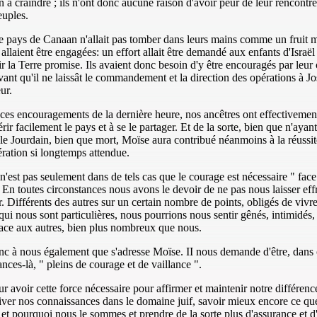
n à craindre ; ils n'ont donc aucune raison d'avoir peur de leur rencontre
euples.
e pays de Canaan n'allait pas tomber dans leurs mains comme un fruit 
s allaient être engagées: un effort allait être demandé aux enfants d'Israël
r la Terre promise. Ils avaient donc besoin d'y être encouragés par leur 
ant qu'il ne laissât le commandement et la direction des opérations à Jo
ur.
ces encouragements de la dernière heure, nos ancêtres ont effectivement
rir facilement le pays et à se le partager. Et de la sorte, bien que n'ayan
 le Jourdain, bien que mort, Moïse aura contribué néanmoins à la réussit
ération si longtemps attendue.
n'est pas seulement dans de tels cas que le courage est nécessaire " fac
. En toutes circonstances nous avons le devoir de ne pas nous laisser eff
r. Différents des autres sur un certain nombre de points, obligés de vivr
 qui nous sont particulières, nous pourrions nous sentir gênés, intimidés,
ace aux autres, bien plus nombreux que nous.
nc à nous également que s'adresse Moïse. II nous demande d'être, dans 
ances-là, " pleins de courage et de vaillance ".
r avoir cette force nécessaire pour affirmer et maintenir notre différence
tiver nos connaissances dans le domaine juif, savoir mieux encore ce qu
t pourquoi nous le sommes et prendre de la sorte plus d'assurance et 