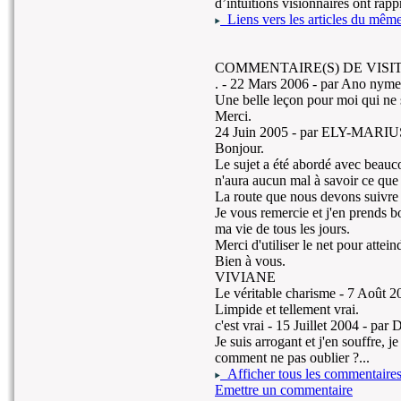
d’intuitions visionnaires ont rapp
Liens vers les articles du même 
COMMENTAIRE(S) DE VISIT
. -
22 Mars 2006
- par Ano nyme
Une belle leçon pour moi qui ne 
Merci.
24 Juin 2005
- par ELY-MARIUS
Bonjour.
Le sujet a été abordé avec beauco
n'aura aucun mal à savoir ce que 
La route que nous devons suivre e
Je vous remercie et j'en prends bo
ma vie de tous les jours.
Merci d'utiliser le net pour attei
Bien à vous.
VIVIANE
Le véritable charisme -
7 Août 2
Limpide et tellement vrai.
c'est vrai -
15 Juillet 2004
- par D
Je suis arrogant et j'en souffre, 
comment ne pas oublier ?...
Afficher tous les commentaire
Emettre un commentaire