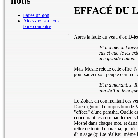
nous
EFFACÉ DU 
Faites un don
Aidez-nous à nous
faire connaitre
Après la faute du veau d'or, D-i
'Et maintenant lais
eux et que Je les ex
une grande nation.'
Mais Moshé rejette cette offre. Non
pour sauver son peuple comme l
'Et maintenant, si Tu
moi de Ton livre que
Le Zohar, en commentant ces vers
D-ieu 'ignore' la proposition de
"effacé" d'une parasha. Quelle es
concernant les commandements l
Moshé dans chaque mot, et dan
retiré de toute la parasha, qui n'
d'un sage (qui se réalise), même l