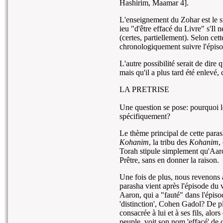
Hashirim, Maamar 4].
L'enseignement du Zohar est le s
ieu "d'être effacé du Livre" s'Il
(certes, partiellement). Selon cet
chronologiquement suivre l'épisod
L'autre possibilité serait de dir
mais qu'il a plus tard été enlev
LA PRETRISE
Une question se pose: pourquoi le
spécifiquement?
Le thème principal de cette paras
Kohanim
, la tribu des
Kohanim
,
Torah stipule simplement qu'Aaro
Prêtre, sans en donner la raison.
Une fois de plus, nous revenons à
parasha vient après l'épisode du 
Aaron, qui a "fauté" dans l'épiso
'distinction', Cohen Gadol? De pl
consacrée à lui et à ses fils, al
peuple, voit son nom 'effacé' de