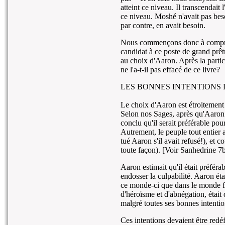
atteint ce niveau. Il transcendait 
ce niveau. Moshé n'avait pas beso
par contre, en avait besoin.
Nous commençons donc à compren
candidat à ce poste de grand pr
au choix d'Aaron. Après la parti
ne l'a-t-il pas effacé de ce livre?
LES BONNES INTENTIONS
Le choix d'Aaron est étroitement
Selon nos Sages, après qu'Aaron 
conclu qu'il serait préférable pour
Autrement, le peuple tout entier a
tué Aaron s'il avait refusé!), et c
toute façon). [Voir Sanhedrine 7
Aaron estimait qu'il était préférab
endosser la culpabilité. Aaron éta
ce monde-ci que dans le monde f
d'héroïsme et d'abnégation, était 
malgré toutes ses bonnes intentio
Ces intentions devaient être redé