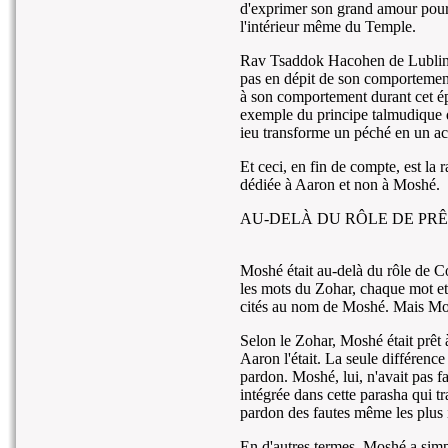
d'exprimer son grand amour pour I
l'intérieur même du Temple.
Rav Tsaddok Hacohen de Lublin 
pas en dépit de son comportement
à son comportement durant cet ép
exemple du principe talmudique q
ieu transforme un péché en un act
Et ceci, en fin de compte, est la 
dédiée à Aaron et non à Moshé.
AU-DELÀ DU RÔLE DE PR
Moshé était au-delà du rôle de Co
les mots du Zohar, chaque mot e
cités au nom de Moshé. Mais Mos
Selon le Zohar, Moshé était prêt 
Aaron l'était. La seule différence
pardon. Moshé, lui, n'avait pas f
intégrée dans cette parasha qui t
pardon des fautes même les plus i
En d'autres termes, Moshé a sim