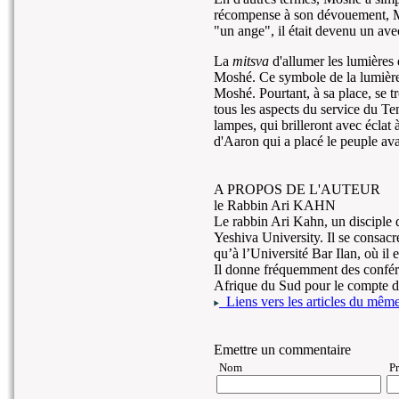
récompense à son dévouement, Mos
"un ange", il était devenu un ave
La
mitsva
d'allumer les lumières 
Moshé. Ce symbole de la lumière
Moshé. Pourtant, à sa place, se t
tous les aspects du service du Tem
lampes, qui brilleront avec éclat 
d'Aaron qui a placé le peuple ava
A PROPOS DE L'AUTEUR
le Rabbin Ari KAHN
Le rabbin Ari Kahn, un disciple 
Yeshiva University. Il se consac
qu’à l’Université Bar Ilan, où il
Il donne fréquemment des confér
Afrique du Sud pour le compte de
Liens vers les articles du même 
Emettre un commentaire
Nom
P