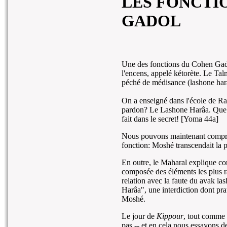
LES FONCTI
GADOL
Une des fonctions du Cohen Gadol
l'encens, appelé kétorète. Le Talm
péché de médisance (lashone har
On a enseigné dans l'école de Rab
pardon? Le Lashone Harâa. Que q
fait dans le secret! [Yoma 44a]
Nous pouvons maintenant compren
fonction: Moshé transcendait la p
En outre, le Maharal explique c
composée des éléments les plus raf
relation avec la faute du avak la
Harâa", une interdiction dont pra
Moshé.
Le jour de
Kippour
, tout comme
pas -- et en cela nous essayons d