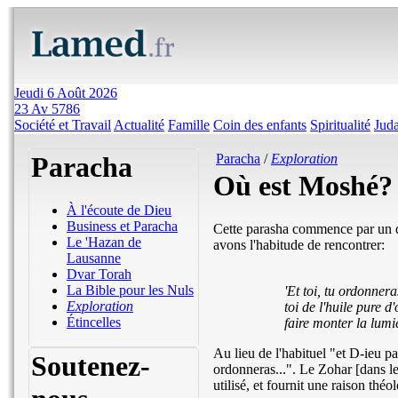
Jeudi 6 Août 2026
23 Av 5786
Société et Travail
Actualité
Famille
Coin des enfants
Spiritualité
Jud
Paracha
Paracha
/
Exploration
Où est Moshé?
À l'écoute de Dieu
Business et Paracha
Cette parasha commence par un d
Le 'Hazan de
avons l'habitude de rencontrer:
Lausanne
Dvar Torah
La Bible pour les Nuls
'Et toi, tu ordonnera
Exploration
toi de l'huile pure 
Étincelles
faire monter la lumi
Au lieu de l'habituel "et D-ieu par
Soutenez-
ordonneras...". Le Zohar [dans l
utilisé, et fournit une raison théo